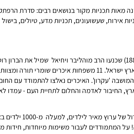
נה מאות תכניות מקור בנושאים רבים: סדרת הרפתקא
יות אירוח, שעשועונים, תכניות מדע, טיולים, בישול 
בסוכות תרמ'ג (1882) שכנעו הרב מוהליבר ויחיאל שמיל את 
יהודית חקלאית בארץ ישראל. 11 משפחות איכרים שומר
המושבה 'עקרון'. האיכרים נאלצו להתמודד עם החום
רץ, החיבור לאדמה והחלום לתחיית העם - עמדו לא
על המתמודדים לעבור משימות מיוחדות, חידות מ