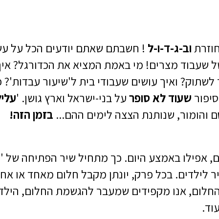
חוזרת
וב-ג-ד-ו-ל
! חשבתם שאתם יודעים הכל על עש
 שעבוד מצרים! מי באמת המציא את הכדורגל? איך
שתוק? ואיך עושים שעבודי בית ל'שיעור עבדות'? פרץ
סיפור
שעוד לא סופר
על בני-ישראל וארץ גושן. '
עליל
ם והומור, שנותנת הצצה לימים ההם...
בזמן הזה!
, אפילו באמצע היום. כך מתחיל שיר הפתיחה של 'נ
 לילדים. בכל פרק, יונתן מקבל חלום מאחד או אחת
לום, אנו מקפידים שמעבר להגשמת החלום, הילד י
וד.