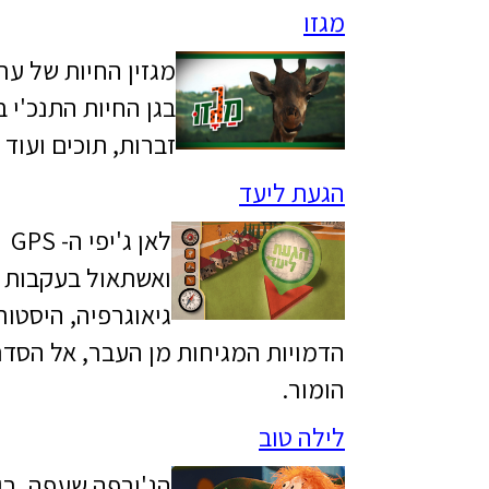
מגזו
מגזין החיות של ער
בגן החיות התנכ'י בי
זברות, תוכים ועוד
הגעת ליעד
לא
ואשתאול בעקבות 
גיאוגרפיה, היסטו
הדמויות המגיחות מן העבר, אל הסדרה
הומור.
לילה טוב
הג'ירפה שעפה, בי