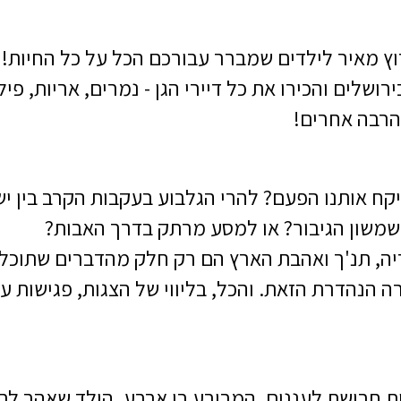
וץ מאיר לילדים שמברר עבורכם הכל על כל החיות!
רושלים והכירו את כל דיירי הגן - נמרים, אריות, פילים
 הרבה אחרים!
ן ג'יפי ה- GPS יקח אותנו הפעם? להרי הגלבוע בעקבות הקרב
שמשון הגיבור? או למסע מרתק בדרך האבות?
ריה, תנ'ך ואהבת הארץ הם רק חלק מהדברים שתוכל
 הנהדרת הזאת. והכל, בליווי של הצגות, פגישות עם
ת חרושת לעננים, המרובע בן ארבע, הילד שאהב לת