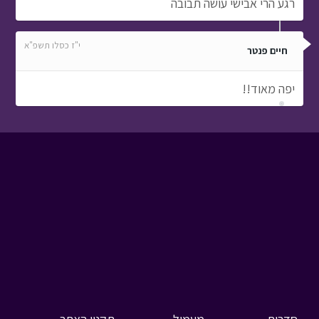
רגע הרי אבישי עושה תבובה
י"ז כסלו תשפ"א
חיים פנטר
יפה מאוד!!