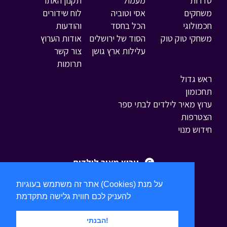
סדרות
מעמול
תקנון האתר
משחקים
אסי וטוביה
לוח שידורים
חכמולוגי
הכל בחסד
והודעות
משחקי טוק טוק
הסוד של ירושלים
אודות הערוץ
עלילות ארץ גושן
צור קשר
תרומות
ראש גדול
תחכומון
ערוץ מאיר לילדים לבתי ספר
הצטרפות
חידוש מנוי
ערוץ מאיר לילדים
אתר זה משתמש בעוגיות (Cookies) על מנת
להעניק לכם חווית גלישה מתקדמת
הבנתי!