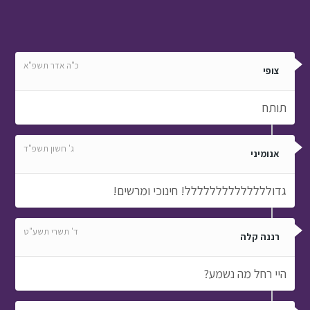
כ"ה אדר תשפ"א
צופי
תותח
ג' חשון תשפ"ד
אנומיני
גדולללללללללללללל! חינוכי ומרשים!
ד' תשרי תשע"ט
רננה קלה
היי רחל מה נשמע?