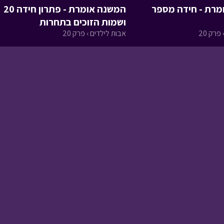
מרת - חידה מספר
המשנה אומרת - פתרון חידה 20
ושמות הזוכים בתחרות
פרק 20
אבות לילדים › פרק 20
שומר הסיפורים - הגולם
• מתוך שומר הסיפורים
ניידת החלומות - יום
גיבוש ב
• מתוך ניידת
החלומות