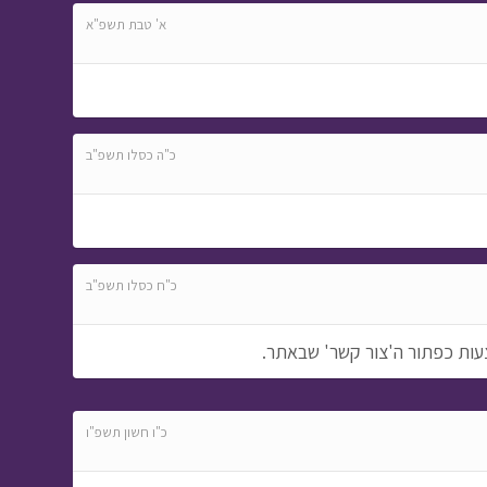
מתוך בול בפוני
א' טבת תשפ"א
כ"ה כסלו תשפ"ב
כ"ח כסלו תשפ"ב
עות כפתור ה'צור קשר' שבאתר.
כ"ו חשון תשפ"ו