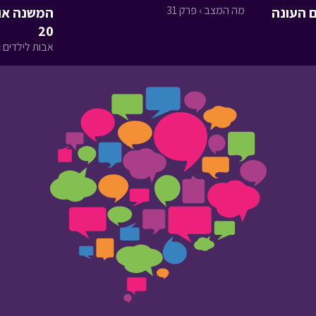
מה המצב › פרק 31
ם העונה
המשנה או
20
אבות לילדים › 