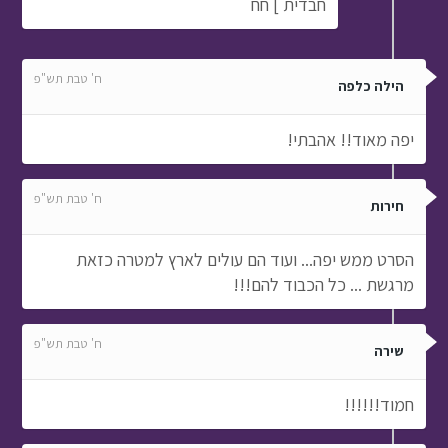
חבדית ] חח
ח' טבת תש"פ
הילה כלפה
יפה מאוד!! אהבתי!
ח' טבת תש"פ
חירות
הסרט ממש יפה... ועוד הם עולים לארץ למטרה כזאת
מרגשת ... כל הכבוד להם!!!
ח' טבת תש"פ
שירה
חמוד!!!!!!