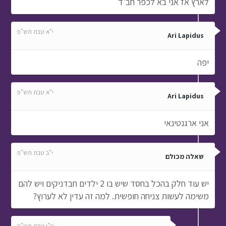
לארץ אז אני בא לכפר חב'ד
י"א טבת תש"פ
Ari Lapidus
יפה
י"א טבת תש"פ
Ari Lapidus
אני ארגנטינאי
י"ב טבת תש"פ
שאלה מכולם
יש עוד חלק בהכל בחסד שיש בו 2 ילדים חבדניקים ויש להם
משימה לעשות צניחה חופשית. למה זה עדין לא לערוץ?
ט"ו טבת תש"פ