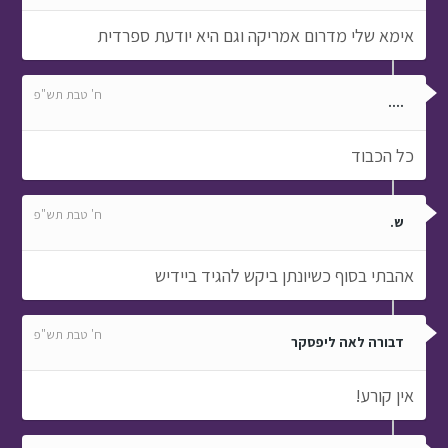
אימא שלי מדרום אמריקה וגם היא יודעת ספרדית
ח' טבת תש"פ
....
כל הכבוד
ח' טבת תש"פ
ש.
אהבתי בסוף כשיונתן ביקש להגיד ביידיש
ח' טבת תש"פ
דבורה לאה ליפסקר
אין קורע!