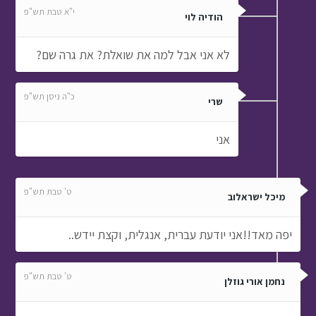
י"א טבת תש"פ
הודיה לוי
לא אני אבל למה את שואלת? את גרה שם?
כ"ה ניסן תש"פ
שרי
אני
ט' טבת תש"פ
מיכל ישראלוב
יפה מאד!!אני יודעת עברית, אנגלית, וקצת יידש..
ט' טבת תש"פ
נחמן אורי גוזלן