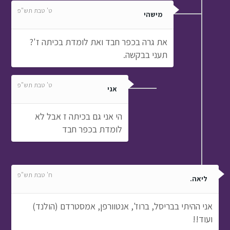
ט' טבת תש"פ
מישהי
את גרה בכפר חבד ואת לומדת בכיתה ז'?
תעני בבקשה.
ט' טבת תש"פ
אני
הי אני גם בכיתה ז אבל לא
לומדת בכפר חבד
ח' טבת תש"פ
ליאה.
אני ההיתי בבריסל, ברוז', אנטוורפן, אמסטרדם (הולנד)
ועוד!!