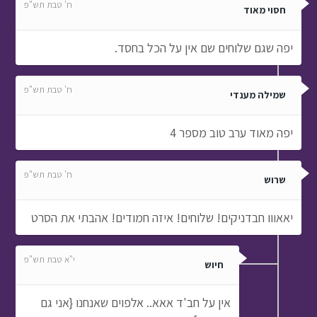
ח' טבת תש"פ
חסוי מאוד
יפה שגם שלוחים שם אין על הכל בחסד.
ח' טבת תש"פ
שמילה מענדי
יפה מאוד ערב טוב מספר 4
ח' טבת תש"פ
שרוש
יאאווו חבדניקים! שלוחים! איזה חמודים! אהבתי את הסרט
י"א טבת תש"פ
חיוש
אין על חב'ד אאא.. אלפוים שאנחנו {אני גם