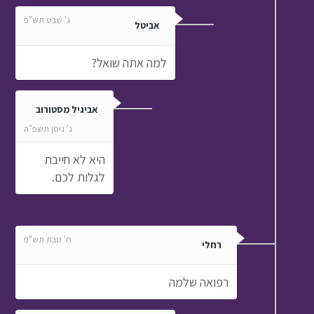
ג' שבט תש"פ
אביטל
למה אתה שואל?
אביגיל מסטורוב
ג' ניסן תשפ"ה
היא לא חייבת
לגלות לכם.
ח' טבת תש"פ
רחלי
רפואה שלמה