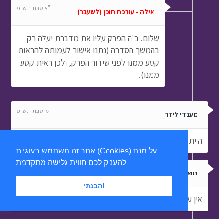
י"א טבת תש"פ
אילה - עורכת תוכן (לשעבר)
שלום. ב'ה הפרק עליו את מדברת יעלה רק
בהמשך הסדרה (נתנו אישור לעמותה להראות
קטע ממנו לפני שידור הפרק, ולכן ראית קטע
ממנו).
ט' טבת תש"פ
מענדי לידר
היית השנה בקעמפ גן ישראל בכפר סיטרין
אתר זה משתמש בעוגיות (Cookies) על מנת
להעניק לכם חווית גלישה מתקדמת
א' אדר תש"פ
זושא המתמודד
הבנתי!
אין על חב״ד בריסל