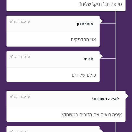
מי פה חב'דניק\ שליח?
ט' טבת תש"פ
מושי שרון
אני חבדניקית
ט' טבת תש"פ
מנוחי
כולם שליחים
ט' טבת תש"פ
לאילה העורכת !
איפה רואים את הזוכים במשחק?
י' טבת תש"פ