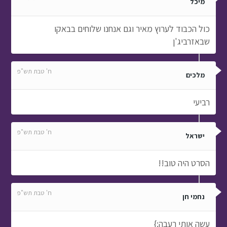
מיכל
כול הכבוד לערוץ מאיר וגם אנחנו שלוחים בבאקו
שבאזרביג'ן
ח' טבת תש"פ
מלכים
רביעי
ח' טבת תש"פ
ישראל
הסרט היה טוב!!
ח' טבת תש"פ
נחמי חן
עשה אותי רעבה:}