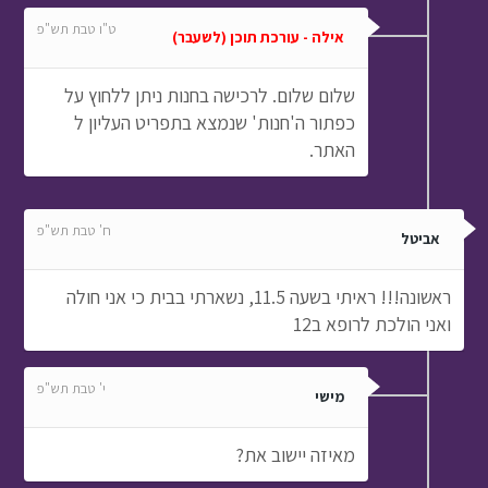
ט"ו טבת תש"פ
אילה - עורכת תוכן (לשעבר)
שלום שלום. לרכישה בחנות ניתן ללחוץ על
כפתור ה'חנות' שנמצא בתפריט העליון ל
האתר.
ח' טבת תש"פ
אביטל
ראשונה!!! ראיתי בשעה 11.5, נשארתי בבית כי אני חולה
ואני הולכת לרופא ב12
י' טבת תש"פ
מישי
מאיזה יישוב את?