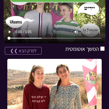
המשך אוטומטית
לפרק הבא ❯❯