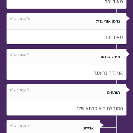
מאוד יפה
ט' טבת תש"פ
נחמן אורי גוזלן
מאוד יפה
י' טבת תש"פ
מיכל שם טוב
אני גרה ברעננה
י' טבת תש"פ
תותחים
המנהלת היא סבתא שלנו
י"ב טבת תש"פ
אבישג