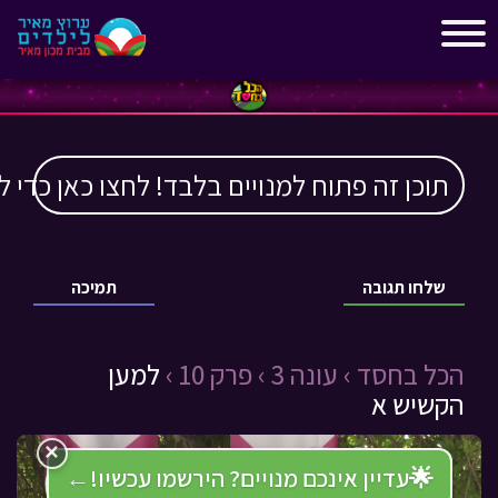
"
"
תוכן זה פתוח למנויים בלבד! לחצו כאן כדי ל
שלחו תגובה
תמיכה
הכל בחסד ›
עונה 3 ›
פרק 10 ›
למען
הקשיש א
×
🌟
עדיין אינכם מנויים? הירשמו עכשיו!
←