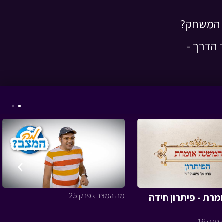
ת המשחק?
 הדרך -
המסע לבר המצווה -
פרק תשיעי
• מתוך
המסע לבר המצווה
›
שומר הסיפורים -
המריח המסריח
• מתוך
שומר הסיפורים
מה המצב › פרק 25
רת - פיתרון חידה
פרק 16