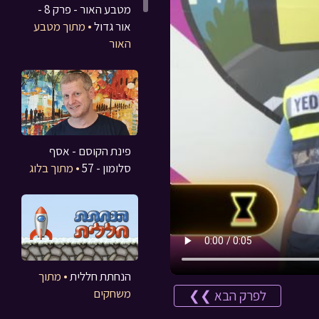
מטבע האור - פרק 8 -
אור גדול
• מתוך מטבע
האור
פינת הקוסם - אסף
סלומון - 57
• מתוך בלוג
הנחתת חללית
• מתוך
משחקים
לפרק הבא ❯❯