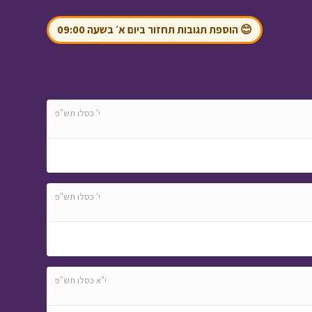
עלילות ארץ גושן - מי
מפחד מהחושך א
•
😊 הוספת תגובות תחזור ביום א׳ בשעה 09:00
מתוך עלילות ארץ גושן
י' כסלו תש"פ
מסע כומתה - חיפה
•
מתוך מסע כומתה
י' כסלו תש"פ
ניידת החלומות - יום
י"א כסלו תש"פ
גיבוש א
• מתוך ניידת
החלומות