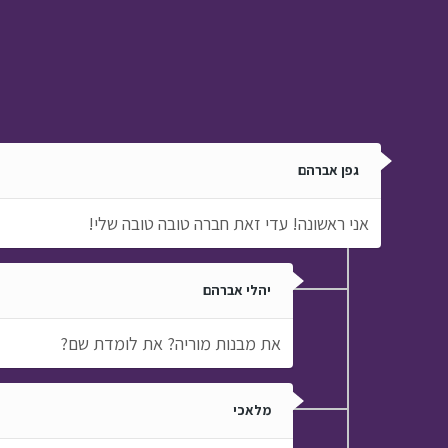
ב
הכל בחסד › פרק 15
גפן אברהם
אני ראשונה! עדי זאת חברה טובה טובה שלי!
יהלי אברהם
את מבנות מוריה? את לומדת שם?
מלאכי