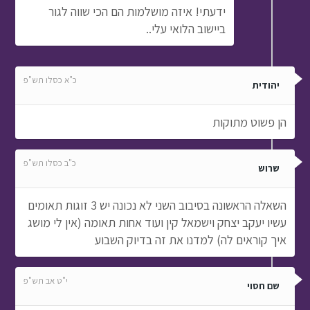
ידעתי! איזה מושלמות הם הכי שווה לגור
ביישוב הלואי עלי..
כ"א כסלו תש"פ
יהודית
הן פשוט מתוקות
כ"ב כסלו תש"פ
שרוש
השאלה הראשונה בסיבוב השני לא נכונה יש 3 זוגות תאומים
עשיו יעקב יצחק וישמאל קין ועוד אחות תאומה (אין לי מושג
איך קוראים לה) למדנו את זה בדיוק השבוע
י"ט אב תש"פ
שם חסוי