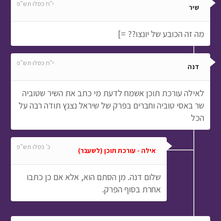
י"ח כסלו תש"פ
שיר
מה זה הכובע של יונצו?? =]
י"ח כסלו תש"פ
דנה
לאילה עורכת תוכן אשמח לדעת מי כתב את השיר שטוביה
שר באסי טוביה וחברים בפרק של שיראל נצנץ תודה רבה על
הכל
כ' כסלו תש"פ
אילה - עורכת תוכן (לשעבר)
שלום דנה. מן הסתם הוא, אלא אם כן כתבו
אחרת בסוף הפרק.