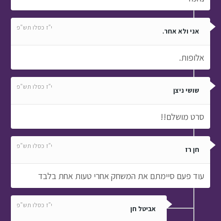
י"ז כסלו תש"פ
אני ולא אחר.
אלופות.
י"ז כסלו תש"פ
שושי ניצן
סרט מושלם!!
י"ז כסלו תש"פ
חן רז
עוד פעם סיימתם את המשחק אחרי טעות אחת בלבד
י"ז כסלו תש"פ
אביטל חן