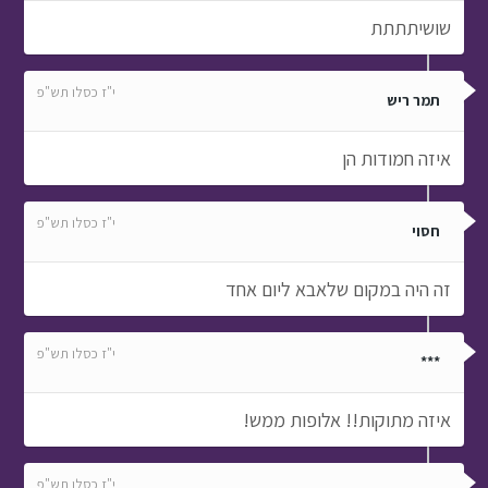
שושיתתתת
י"ז כסלו תש"פ
תמר ריש
איזה חמודות הן
י"ז כסלו תש"פ
חסוי
זה היה במקום שלאבא ליום אחד
י"ז כסלו תש"פ
***
איזה מתוקות!! אלופות ממש!
י"ז כסלו תש"פ