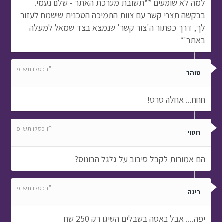
למה לא שומעים **תשובת מערכת האתר - שלם נעמי.
בבקשה תצרי קשר עם צוות התמיכה הטכנית שישמח לעזור
לך, דרך כפתור ה'צור קשר' שנמצא בצד שמאל למעלה
באתר'*
י"ז כסלו תש"פ
טוהר
חחח... אחלה סרט!
י"ז כסלו תש"פ
חסוי
הם אמורות לקבל סיבוב על גלגל הבונוס?
י"ז כסלו תש"פ
רינה
יפה.... אבל באסה בשבלים השיגו רק 250 שח