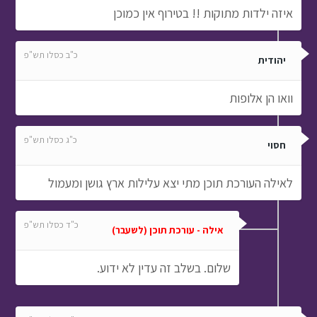
איזה ילדות מתוקות !! בטירוף אין כמוכן
כ"ב כסלו תש"פ
יהודית
וואו הן אלופות
כ"ג כסלו תש"פ
חסוי
לאילה העורכת תוכן מתי יצא עלילות ארץ גושן ומעמול
כ"ד כסלו תש"פ
אילה - עורכת תוכן (לשעבר)
שלום. בשלב זה עדין לא ידוע.