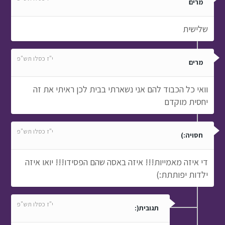
מרים
שלישית
י"ז כסלו תש"פ
מרים
וואי כל הכבוד להם אני נשארתי בבית לכן ראיתי את זה
יחסית מוקדם
י"ז כסלו תש"פ
חסויה:)
די איזה מאמייות!!! איזה באסה שהם הפסידו!!! יואו איזה
ילדות יפותתת:)
י"ז כסלו תש"פ
תגובית(: