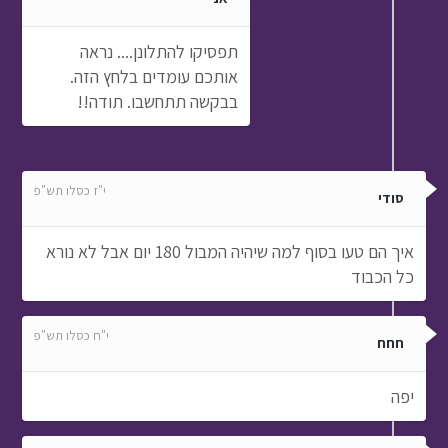
תפסיקו להתלונן.... נראה
אותכם עומדים בלחץ הזה.
בבקשה תתחשבו. תודה!!
י"ז כסלו תש"פ
סודי
איך הם טעו בסוף למה שיהיה המבול 180 יום אבל לא נורא
כל הכבוד
י"ח כסלו תש"פ
חחח
יפה