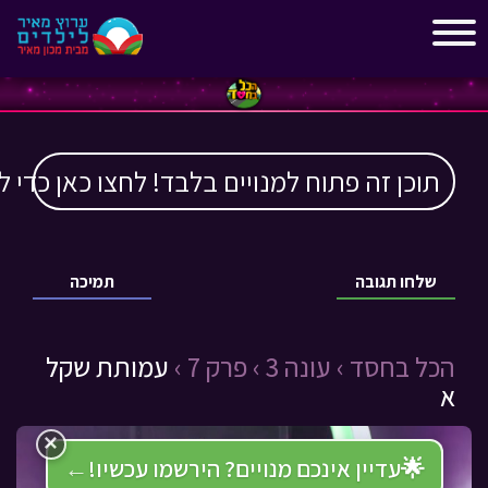
"
"
תוכן זה פתוח למנויים בלבד! לחצו כאן כדי ל
שלחו תגובה
תמיכה
הכל בחסד ›
עונה 3 ›
פרק 7 ›
עמותת שקל
א
×
🌟
עדיין אינכם מנויים? הירשמו עכשיו!
←