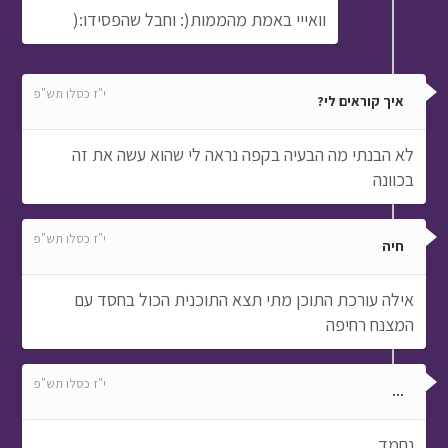
וואייי באמת מהממות(: וחבל שהפסידו:(
י"ז כסלו תש"פ
איך קוראים לי?
לא הבנתי מה הבעיה בקפה נראה לי שהוא עשה את זה
בכוונה
י"ז כסלו תש"פ
חיה
אילה עורכת התוכן מתי תצא התוכנית הכול בחסד עם
המצנח רחיפה
י"ז כסלו תש"פ
...
נחמד