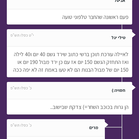
אביטל
פעם ראשונה שהחבר טלפוני טועה
י"ט כסלו תש"פ
טילי יגל
לאיילה עורכת תוכן ברשי כתוב שירד גשם 40 יום ו40 לילה
ואז התחזק הגשם 150 יום אז עם כן ירד מבול 190 יום או
150 יום של מבול הבנות הם לא טעו באמת זה לא יפה ככה
כ' כסלו תש"פ
חסויה:)
הן גרות בכוכב השחר=) צדקת שבישוב..
כ' כסלו תש"פ
מרים