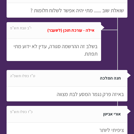
שואלת שוב ...... מתי יהיה אפשר לשלוח חלומות ?
י"ב טבת תש"פ
אילה - עורכת תוכן (לשעבר)
בשלב זה ההרשמה סגורה, עדין לא ידוע מתי
תפתח.
ט"ז כסלו תשפ"ה
חנה המלכה
באיזה פרק נגמר המסע לבת מצווה
כ"ז כסלו תש"פ
אורי אביטן
ציפיתי ליותר