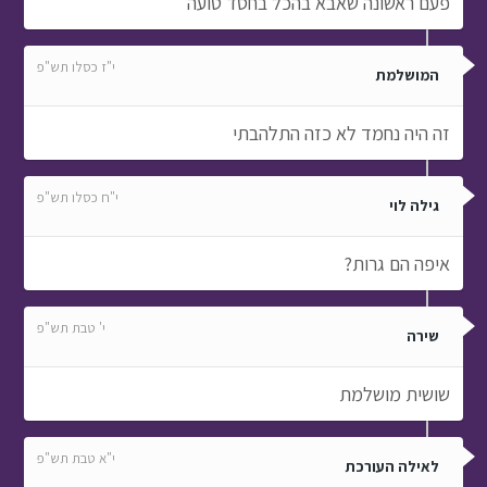
פעם ראשונה שאבא בהכל בחסד טועה
י"ז כסלו תש"פ
המושלמת
זה היה נחמד לא כזה התלהבתי
י"ח כסלו תש"פ
גילה לוי
איפה הם גרות?
י' טבת תש"פ
שירה
שושית מושלמת
י"א טבת תש"פ
לאילה העורכת