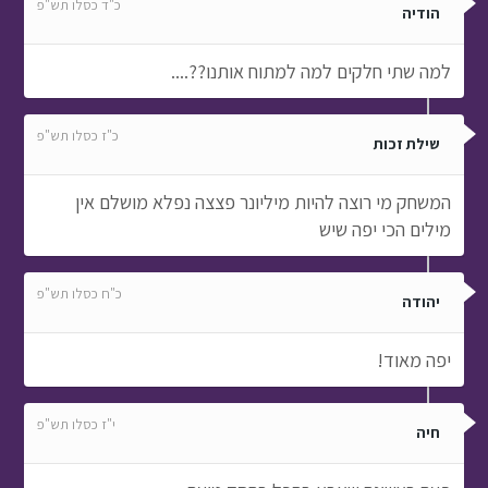
כ"ד כסלו תש"פ
הודיה
למה שתי חלקים למה למתוח אותנו??....
כ"ז כסלו תש"פ
שילת זכות
המשחק מי רוצה להיות מיליונר פצצה נפלא מושלם אין
מילים הכי יפה שיש
כ"ח כסלו תש"פ
יהודה
יפה מאוד!
י"ז כסלו תש"פ
חיה