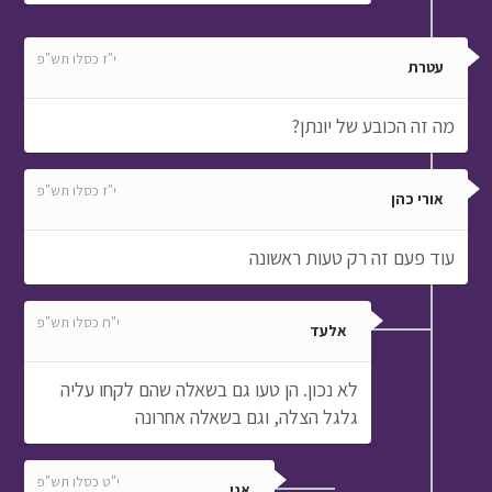
י"ז כסלו תש"פ
עטרת
מה זה הכובע של יונתן?
י"ז כסלו תש"פ
אורי כהן
עוד פעם זה רק טעות ראשונה
י"ח כסלו תש"פ
אלעד
לא נכון. הן טעו גם בשאלה שהם לקחו עליה
גלגל הצלה, וגם בשאלה אחרונה
י"ט כסלו תש"פ
אני