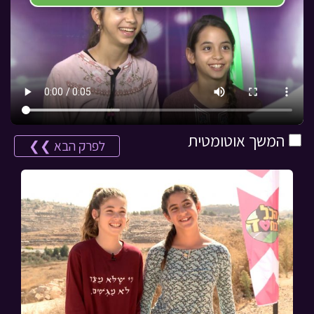
המשך אוטומטית
לפרק הבא ❯❯