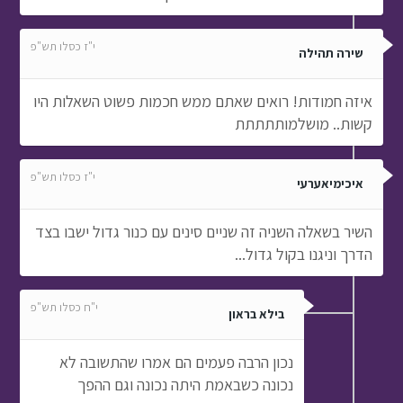
י"ז כסלו תש"פ
שירה תהילה
איזה חמודות! רואים שאתם ממש חכמות פשוט השאלות היו
קשות.. מושלמותתתתת
י"ז כסלו תש"פ
איכימיאערעי
השיר בשאלה השניה זה שניים סינים עם כנור גדול ישבו בצד
הדרך וניגנו בקול גדול...
י"ח כסלו תש"פ
בילא בראון
נכון הרבה פעמים הם אמרו שהתשובה לא
נכונה כשבאמת היתה נכונה וגם ההפך