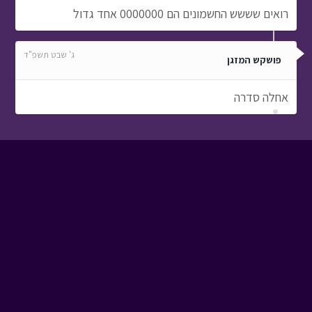
רואים שששש החשמונים הם 0000000 אחד גדול
ג' שבט תשפ"ד
פושקש המזגן
אחלה סדרה