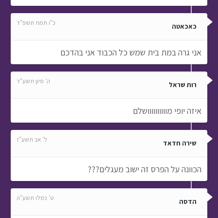
כ"ו תמוז תשפ"ד
כאכאטה
אני גרה במת בית שמש כל הכבוד אני בהדכם
ה' סיון תשע"ד
רות שראל
איזה יופי מוווווווווושלם
ל' אב תשע"ז
שירה חדאד
הכוונה על הפרס זה ישוב מעגלים???
ט' כסלו תשע"ה
הדסה