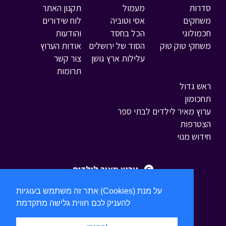
סדרות
מעמול
תקנון האתר
משחקים
אסי וטוביה
לוח שידורים
חכמולוגי
הכל בחסד
והודעות
משחקי טוק טוק
הסוד של ירושלים
אודות הערוץ
עלילות ארץ גושן
צור קשר
תרומות
ראש גדול
תחכומון
ערוץ מאיר לילדים לבתי ספר
הצטרפות
חידוש מנוי
ערוץ מאיר לילדים
אתר זה משתמש בעוגיות (Cookies) על מנת
להעניק לכם חווית גלישה מתקדמת