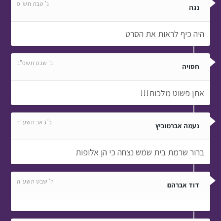
ג' טבת תש"פ
נגה
היה כיף לראות את הסרט
ב' שבט תשפ"ב
חסויה
אתן פשוט מלכות!!!
כ"ג אב תשע"ד
נעמה אברמוביץ
ברור שרמת בית שמש נצחה כי הן אלופות
ה' שבט תשע"ה
דוד אברהם