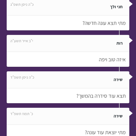
כ"ה ניסן תשפ"ג
חני ולך
מתי תצא עונה חדשה?
י"ב אייר תשע"ה
רות
איזה טוב ויפה
כ"ה ניסן תשפ"ד
שירה
תצא עוד סידרה בהמשך?
כ' תמוז תשפ"ד
שירה
מתי יוצאת עוד עונה?