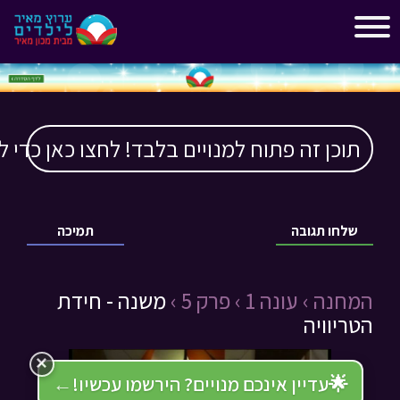
"
"
תוכן זה פתוח למנויים בלבד! לחצו כאן כדי ל
שלחו תגובה
תמיכה
המחנה ›
עונה 1 ›
פרק 5 ›
משנה - חידת
הטריוויה
×
🌟
עדיין אינכם מנויים? הירשמו עכשיו!
←