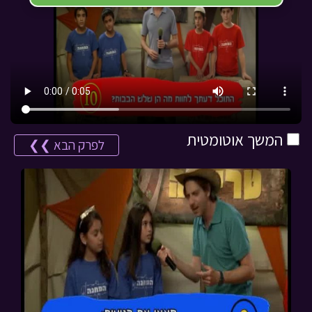
המשך אוטומטית
לפרק הבא ❯❯