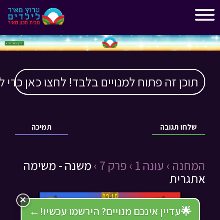
"
"
תוכן זה פתוח למנויים בלבד! לחצו כאן כדי ל
שלחו תגובה
תמיכה
המחנה ›
עונה 1 ›
פרק 7 ›
משנה - משימה
אתגרית
×
🌟
עדיין אינכם מנויים? הירשמו עכשיו!
←