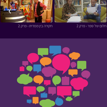
›
‹
חלום של ספר › פרק 2
חקירה בין ממדית › פרק 2