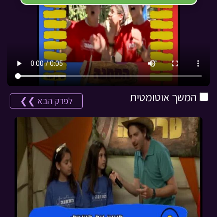
המשך אוטומטית
לפרק הבא ❯❯