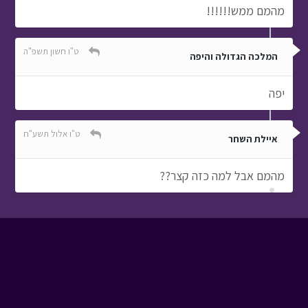
מהמם ממש!!!!!!
ט"ו חשון תשפ"ה
המלכה הגדולה והיפה
יפה
ט"ו אלול תשע"ח
איילת השחר
מהמם אבל למה כזה קצר??