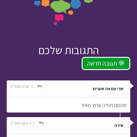
התגובות שלכם
תגובה חדשה 💬
ג' שבט תשפ"א
שרי ממאה שערים
מהמם תודה ערוץ מאיר
כ"ה ניסן תשפ"ד
שירה