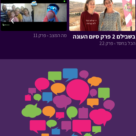
›
‹
מה המצב › פרק 11
בשבילם 2 פרק סיום העונה
הכל בחסד › פרק 22