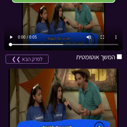
המשך אוטומטית
לפרק הבא ❯❯