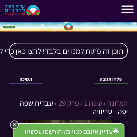
"
"
תוכן זה פתוח למנויים בלבד! לחצו כאן כדי ל
שלחו תגובה
תמיכה
המחנה ›
עונה 1 ›
פרק 29 ›
עברית שפה
יפה - טריוויה
×
🌟
עדיין אינכם מנויים? הירשמו עכשיו!
←