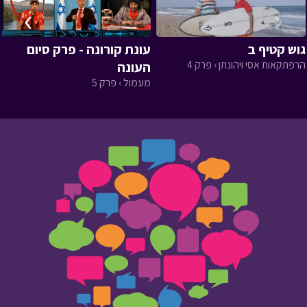
›
‹
גוש קטיף ב
עונת קורונה - פרק סיום
הרפתקאות אסי ויהונתן › פרק 4
העונה
מעמול › פרק 5