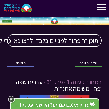
"
"
תוכן זה פתוח למנויים בלבד! לחצו כאן כדי ל
שלחו תגובה
תמיכה
המחנה ›
עונה 1 ›
פרק 31 ›
עברית שפה
יפה - משימה אתגרית
×
🌟
עדיין אינכם מנויים? הירשמו עכשיו!
←