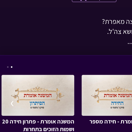
וצה מאפרת?
שא צה'ל.
.
מטבע האור - פרק 7 -
הסוד של סבא
• מתוך
מטבע האור
›
עם כלביא - זום - עמיחי
עזר
• מתוך מיוחדים
מרת - חידה מספר
המשנה אומרת - פתרון חידה 20
ושמות הזוכים בתחרות