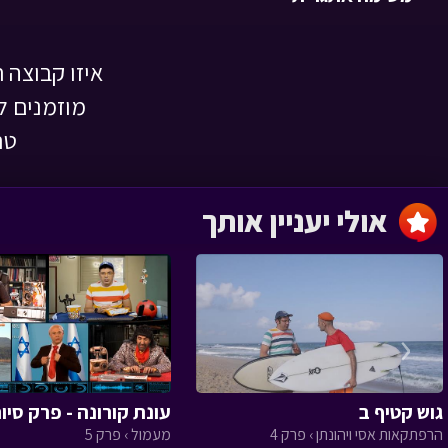
המחנה › פרק 31
איזו קבוצה 
מוזמנים ל
טר
ירושלים - תכנית
מספר 10 - גמר
מחנה הבנים
אולי יעניין אותך
המחנה › פרק 28
‹
ארץ ישראל - תכנית
9 - גמר מחנה הבנות
גוש קטיף ב
עונת קורונה - פרק סיו
המחנה › פרק 27
הרפתקאות אסי ויהונתן › פרק 4
מעמול › פרק 5