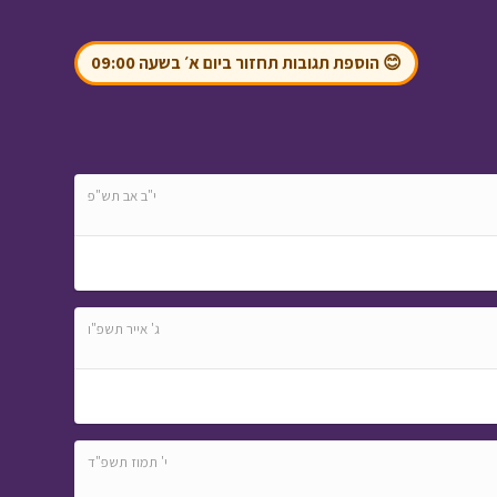
המריח המסריח
• מתוך
שומר הסיפורים
😊 הוספת תגובות תחזור ביום א׳ בשעה 09:00
י"ב אב תש"פ
מטבע האור - פרק 2 -
כלב לשונו
• מתוך
מטבע האור
ג' אייר תשפ"ו
המסע לבר המצווה -
פרק שני
• מתוך המסע
י' תמוז תשפ"ד
לבר המצווה