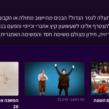
תעלה לגמר הגדול? הבנים מהיישוב מחולה או הקב
הצטרף אלינו לשעשועון קיץ אתגרי וכייפי והפעם בנו
יויה, חידון מצולם משימת חסד והמשימה האתגרית..
מה המצב › פרק 31
ם העונה
המשנה או
20