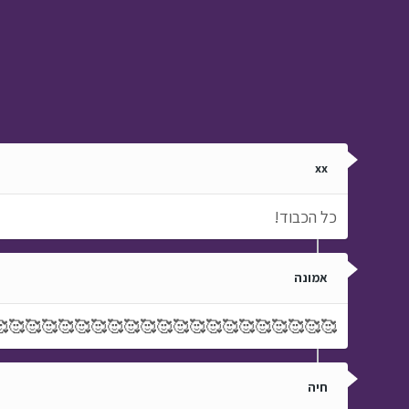
איכות הסביבה -
משימה אתגרית
המחנה › פרק 25
xx
כל הכבוד!
אמונה
🥰🥰🥰🥰🥰🥰🥰🥰🥰🥰🥰🥰🥰🥰🥰🥰🥰🥰🥰🥰
חיה