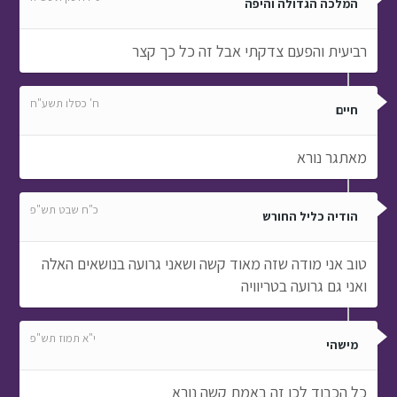
המלכה הגדולה והיפה
רביעית והפעם צדקתי אבל זה כל כך קצר
ח' כסלו תשע"ח
חיים
מאתגר נורא
כ"ח שבט תש"פ
הודיה כליל החורש
טוב אני מודה שזה מאוד קשה ושאני גרועה בנושאים האלה
ואני גם גרועה בטריוויה
י"א תמוז תש"פ
מישהי
כל הכבוד לכן זה באמת קשה נורא