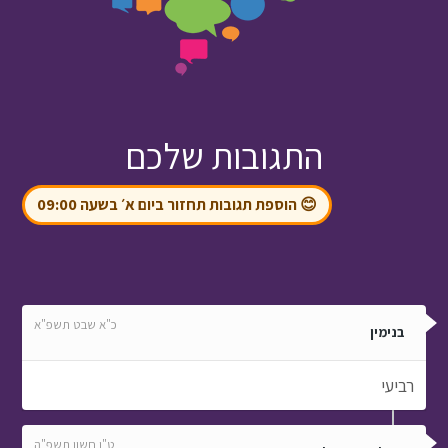
התגובות שלכם
😊 הוספת תגובות תחזור ביום א׳ בשעה 09:00
כ"א שבט תשפ"א
בנימין
רביעי
ט"ו חשון תשפ"ה