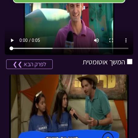
המשך אוטומטית
לפרק הבא ❯❯