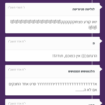
ז' תשרי תשפ"ו
לוליטה סניוריטה
יואו קורע מצחוקקקקקק🤣🤣🤣🤣🤣🤣🤣🤣🤣🤣🤣🤣
🤣🤣
י"ח אדר תשע"ז
מ
הרגתם:))) אין כמוכם, תודה!!
י"ח אדר תשע"ז
הלנוווושש הממושש
אדדדדדדדדדדדדדדדדדיררררררררר סרט אחד החונקים
אם לא ה.........
י"ח אדר תשע"ז