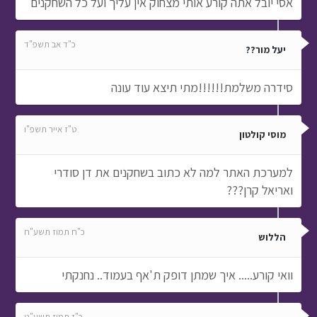
אסי יובל אתה קורע אותי מצחוק אין עליך ועל כל השחקנים
כ"ד אב תשפ"ד
יעל מור??
סידרה משלמת!!!!!!מתי תיצא עוד עונה
ט"ז אייר תשפ"ו
מוסי קולטון
למערכת האתר למה לא כתוב בשחקנים את דן סודרי
ואריאל קרן???
כ"ח תמוז תשע"ח
הללוש
וואי קורע..... איך שמתן דופק ת'אף בעמוד.. נחנקתי
כ"ז תמוז תשע"ט