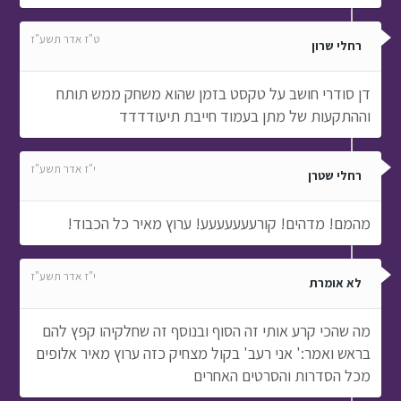
ט"ז אדר תשע"ז
רחלי שרון
דן סודרי חושב על טקסט בזמן שהוא משחק ממש תותח
וההתקעות של מתן בעמוד חייבת תיעודדדד
י"ז אדר תשע"ז
רחלי שטרן
מהמם! מדהים! קורעעעעעעע! ערוץ מאיר כל הכבוד!
י"ז אדר תשע"ז
לא אומרת
מה שהכי קרע אותי זה הסוף ובנוסף זה שחלקיהו קפץ להם
בראש ואמר:' אני רעב' בקול מצחיק כזה ערוץ מאיר אלופים
מכל הסדרות והסרטים האחרים