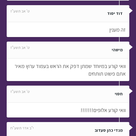
ט' אב תשע"ז
דוד יסוד
זה מענין
ט' אב תשע"ז
מישהי
וואי קורע במיוחד שמתן דפק את הראש בעמוד ערוץ מאיר
אתם פשוט תותחים
ט' אב תשע"ז
חסוי
וואי קורע אלופים!!!!!!!
י"ב אדר תשע"ח
מנדי כהן סעדוב