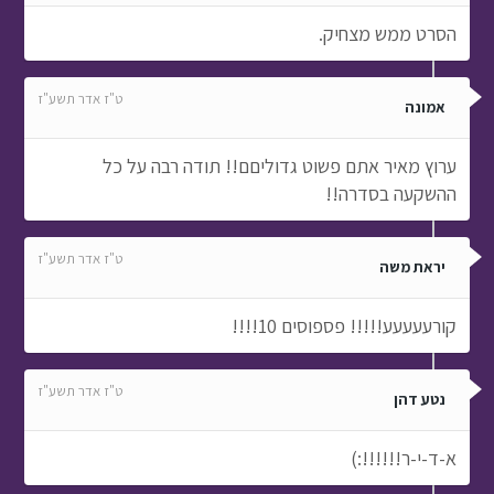
הסרט ממש מצחיק.
ט"ז אדר תשע"ז
אמונה
ערוץ מאיר אתם פשוט גדוליםם!! תודה רבה על כל
ההשקעה בסדרה!!
ט"ז אדר תשע"ז
יראת משה
קורעעעעע!!!!! פספוסים 10!!!!
ט"ז אדר תשע"ז
נטע דהן
א-ד-י-ר!!!!!!:)