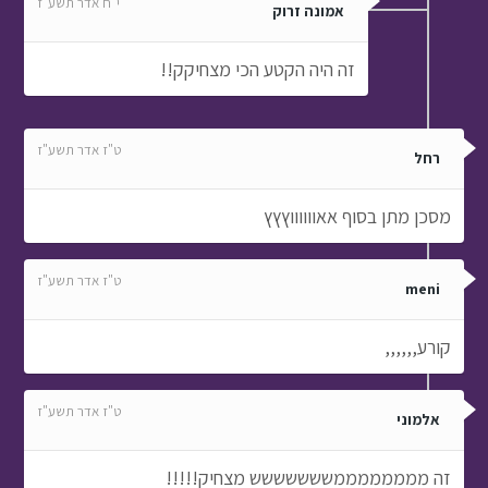
י"ח אדר תשע"ז
אמונה זרוק
זה היה הקטע הכי מצחיקק!!
ט"ז אדר תשע"ז
רחל
מסכן מתן בסוף אאווווווץץץ
ט"ז אדר תשע"ז
meni
קורע,,,,,,
ט"ז אדר תשע"ז
אלמוני
זה ממממממממששששששש מצחיק!!!!!