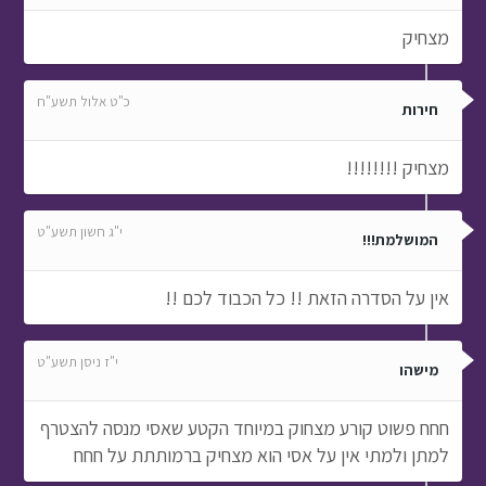
מצחיק
כ"ט אלול תשע"ח
חירות
מצחיק !!!!!!!!
י"ג חשון תשע"ט
המושלמת!!!
אין על הסדרה הזאת !! כל הכבוד לכם !!
י"ז ניסן תשע"ט
מישהו
חחח פשוט קורע מצחוק במיוחד הקטע שאסי מנסה להצטרף
למתן ולמתי אין על אסי הוא מצחיק ברמותתת על חחח