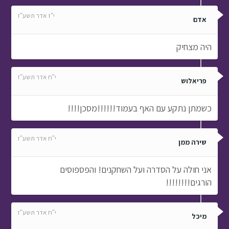
י"ז אדר תשע"ז
אדם
היה מצחיק
י"ח אדר תשע"ז
פריאלוש
כשמתן נתקע עם האף בעמוד!!!!!!מסכן!!!!
י"ח אדר תשע"ז
שירה ממן
אני חולה על הסדרה ועל השחקנים! והפספוסים
הורגים!!!!!!!!
י"ח אדר תשע"ז
מיכל