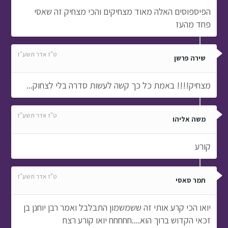
הפיספוסים האלה מאוד מצחיקים והכי מצחיק זה שאסי
פחד מהעז
ט"ז אדר תשע"ז
שירה פרשן
מצחיק!!!! באמת כל כך קשה לעשות סדרה בלי לצחוק...
ט"ז אדר תשע"ז
משה אליהו
קורע
ט"ז אדר תשע"ז
תמר סאסי
יואו הכי קרע אותי זה ששמשמון התבלבל ואמר רבן יוחנן בן
זכאי הקדוש ברוך הוא....חחחחח יואו קורע רצח