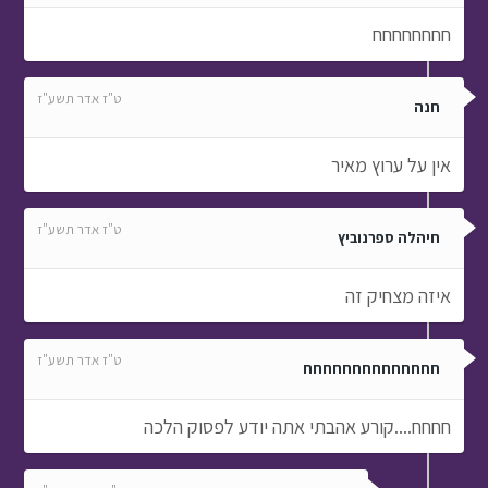
חחחחחחחח
ט"ז אדר תשע"ז
חנה
אין על ערוץ מאיר
ט"ז אדר תשע"ז
חיהלה ספרנוביץ
איזה מצחיק זה
ט"ז אדר תשע"ז
חחחחחחחחחחחחחח
חחחח....קורע אהבתי אתה יודע לפסוק הלכה