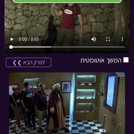
המשך אוטומטית
לפרק הבא ❯❯