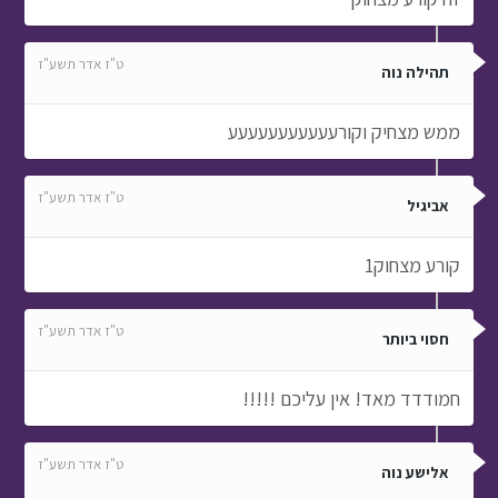
ט"ז אדר תשע"ז
תהילה נוה
ממש מצחיק וקורעעעעעעעעעעע
ט"ז אדר תשע"ז
אביגיל
קורע מצחוק1
ט"ז אדר תשע"ז
חסוי ביותר
חמודדד מאד! אין עליכם !!!!!
ט"ז אדר תשע"ז
אלישע נוה