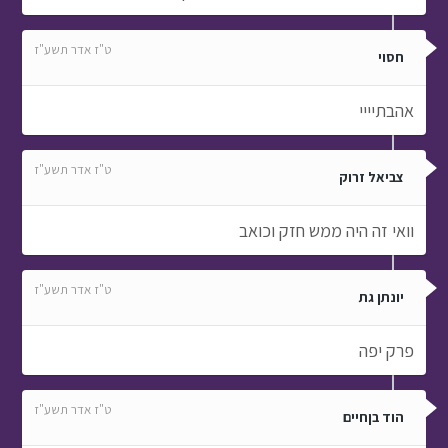
ט"ז אדר תשע"ז
חסוי
אהבתיייי
ט"ז אדר תשע"ז
צביאל זרוק
וואי זה היה ממש חזק וכואב
ט"ז אדר תשע"ז
יונתן גת
פרק יפה
ט"ז אדר תשע"ז
הוד בןחיים