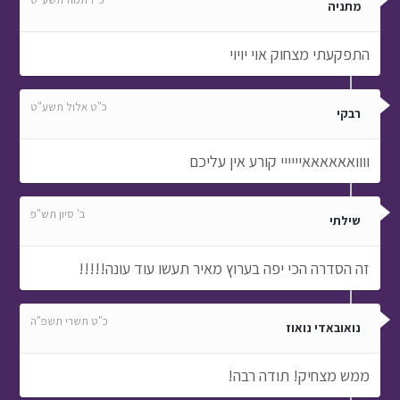
מתניה
התפקעתי מצחוק אוי יויוי
כ"ט אלול תשע"ט
רבקי
וווואאאאאאיייייי קורע אין עליכם
ב' סיון תש"פ
שילתי
זה הסדרה הכי יפה בערוץ מאיר תעשו עוד עונה!!!!!
כ"ט תשרי תשפ"ה
נואובאדי נואוז
ממש מצחיק! תודה רבה!