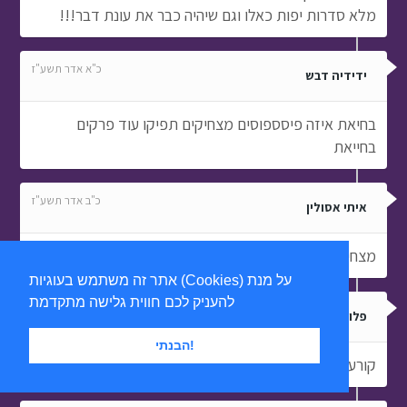
מלא סדרות יפות כאלו וגם שיהיה כבר את עונת דבר!!!
כ"א אדר תשע"ז
ידידיה דבש
בחיאת איזה פיסספוסים מצחיקים תפיקו עוד פרקים
בחייאת
כ"ב אדר תשע"ז
איתי אסולין
מצחיק
אתר זה משתמש בעוגיות (Cookies) על מנת
להעניק לכם חווית גלישה מתקדמת
ד' אב תשע"ז
פלוני אלמוני חסוי
הבנתי!
קורע!!