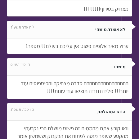
מצחיק בטירוף!!!!!!!!!
י"ח אדר תשע"ז
לא אומרת מישהי
ערוץ מאיר אלופים פשוט אין עליכם בעולם!!!מספר1
ח' סיון תש"פ
מישהו
חחחחחחחחחחחחחחחח סדרה מצחיקה והפיספוסים עוד
יותר!!! פליזזזזזזזז תוציאו עוד עונות!!!!
כ"ו טבת תשפ"ג
הנוש המושלמת
וואו קורע אתם מהממים זה פשוט מושלם הכי נקרעתי
מהקטע שעופר מנסה לפתוח את הבקבוק וששמשון אומר