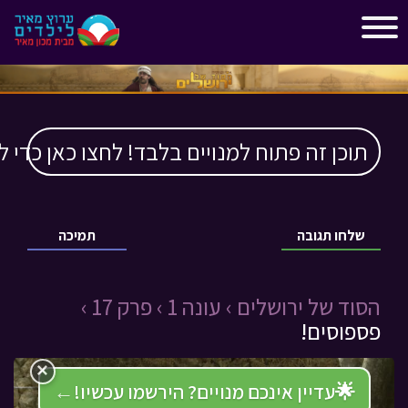
"
"
תוכן זה פתוח למנויים בלבד! לחצו כאן כדי ל
שלחו תגובה
תמיכה
הסוד של ירושלים ›
עונה 1 ›
פרק 17 ›
פספוסים!
×
🌟
עדיין אינכם מנויים? הירשמו עכשיו!
←