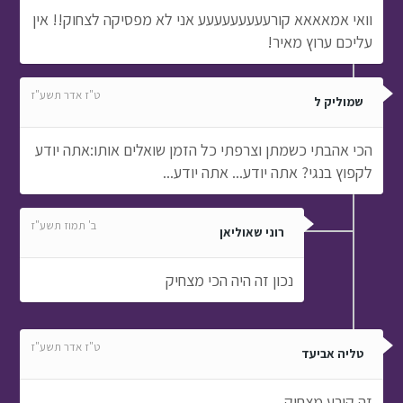
וואי אמאאאא קורעעעעעעעעע אני לא מפסיקה לצחוק!! אין
עליכם ערוץ מאיר!
ט"ז אדר תשע"ז
שמוליק ל
הכי אהבתי כשמתן וצרפתי כל הזמן שואלים אותו:אתה יודע
לקפוץ בנגי? אתה יודע... אתה יודע...
ב' תמוז תשע"ז
רוני שאוליאן
נכון זה היה הכי מצחיק
ט"ז אדר תשע"ז
טליה אביעד
זה קורע מצחוק