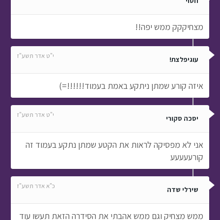
חסוי
מצחיקקק ממש יפה!!
י"ט אדר תשע"ז
עוגיפלצת!
איזה קורע שמתן ניתקע באמת בעמוד!!!!!!=)
י"ט אדר תשע"ז
יסכה סקורי
אני לא מפסיקה לראות את הקטע שמתן נתקע בעמוד זה
קורעעעעע
כ"א אדר תשע"ז
שירלי שדה
ממש מצחיק וגם ממש אהבתי את הסידרה הזאת תעשו עוד