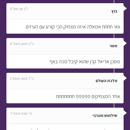
י"ב אב תש"פ
בנץ
וואי חחחח אמאלה איזה מצחיק הכי קורע עם העיזים
כ"ה חשון תשפ"א
חסוי
מסכן אריאל קרן שהוא קיבל מכה באף
כ"ד תמוז תשפ"ג
מלכת העולם
אחד המצחיקים פפפפפ חחחחחחח
ח' שבט תשפ"ד
שילתוש מוגרבי