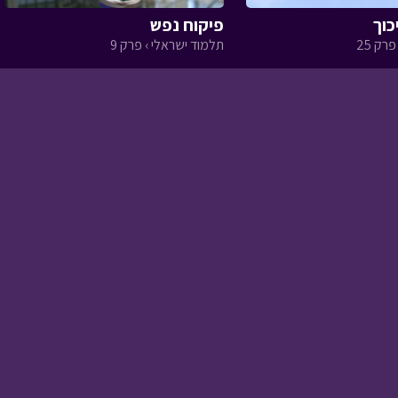
פיקוח נפש
רק 25
תלמוד ישראלי › פרק 9
אבא ליום אחד - הרמות
• מתוך אבא ליום אחד
אסי טוביה וחברים -
החלום ושברו
• מתוך
אסי טוביה וחברים
אבא ליום אחד - כותב