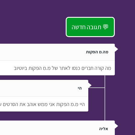
אני אדמה ג
הרפתקאות אסי ויהונתן ›
פרק 6
תגובה חדשה 💬
מה.מ הפקות
מה קורה חברים כנסו לאתר של מ.מ הפקות ביוטיוב
הי
היי מ.מ הפקות אני ממש אוהב את הסרטים 
אליה