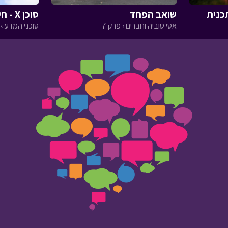
כנית
שואב הפחד
סוכן X - חיכוך
אסי טוביה וחברים › פרק 7
סוכני המדע › פ