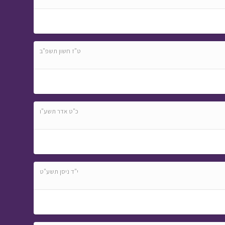
ט"ז חשון תשפ"ב
כ"ט אדר תשע"ו
י"ד ניסן תשע"ט