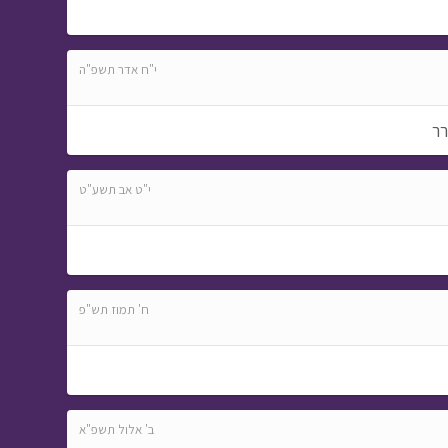
י"ח אדר תשפ"ה
רר
י"ט אב תשע"ט
ח' תמוז תש"פ
ב' אלול תשפ"א