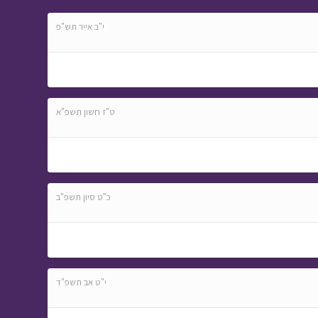
י"ב אייר תש"פ
ט"ז חשון תשפ"א
כ"ט סיון תשפ"ב
י"ט אב תשפ"ד