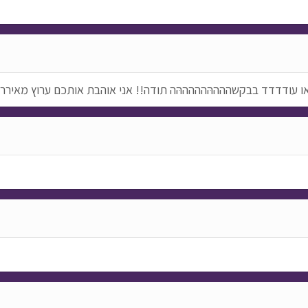
ו עודדדד בבקשההההּהההההּה תודה!! אני אוהבת אותכם ערוץ מאירר