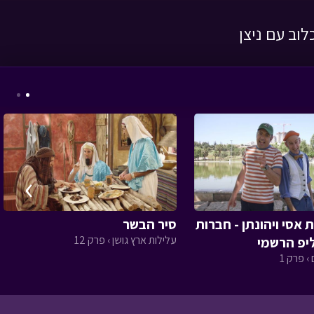
וב עם ניצן
עלילות ארץ גושן - מי
מפחד מהחושך א
•
מתוך עלילות ארץ גושן
›
מסע כומתה - חיפה
•
מתוך מסע כומתה
אסי ויהונתן - חברות
סיר הבשר
עלילות ארץ גושן › פרק 12
ליפ הרשמי
› פרק 1