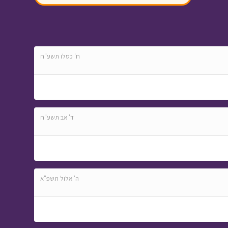
ח' כסלו תשע"ח
עם כלביא - זום - מנחם
אופיר
• מתוך מיוחדים
ד' אב תשע"ח
בול בפוני - פרק 5 -
פורים
• מתוך בול בפוני
ה' אלול תשפ"א