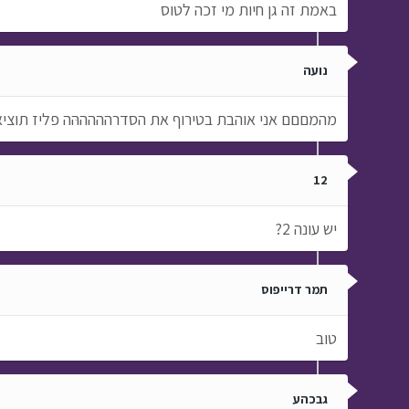
באמת זה גן חיות מי זכה לטוס
נועה
מהמםםם אני אוהבת בטירוף את הסדרהההההּה פליז תוציא
12
יש עונה 2?
תמר דרייפוס
טוב
גבכהע