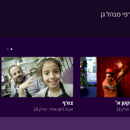
י מנהל גן
המסע לבר המצווה -
פרק שלישי
• מתוך
המסע לבר המצווה
›
אבא ליום אחד - הקמת
גינות
• מתוך אבא ליום
אחד
טן א'
צורף
פרק 18
אבא ליום אחד › פרק 28