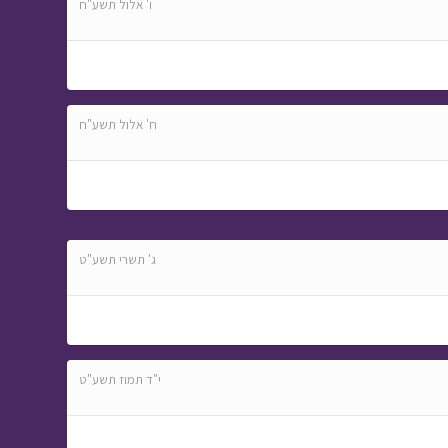
ו' אלול תשע"ח
ח' אלול תשע"ח
ג' תשרי תשע"ט
י"ד תמוז תשע"ט