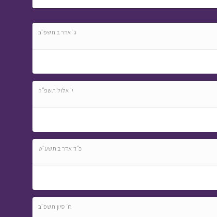
ג' אדר ב תשפ"ב
י' אלול תשפ"ה
כ"ד אדר ב תשע"ט
ח' סיון תשפ"ב