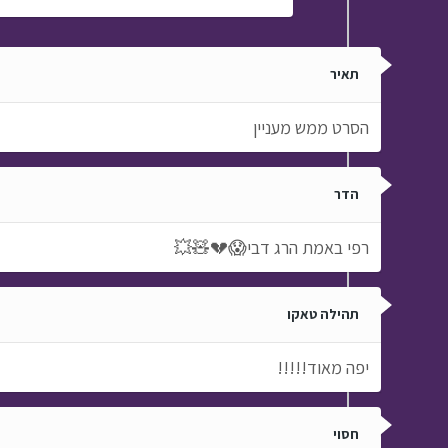
תאיר
הסרט ממש מעניין
הדר
רפי באמת הרג דבי😱💔🧸💥
תהילה טאקו
יפה מאוד!!!!!
חסוי