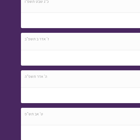
כ"ג שבט תשפ"ו
ז' אדר ב תשפ"ב
ה' אדר תשפ"ה
ט' אב תש"פ