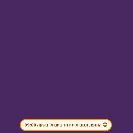
מטבע האור - פרק 3 -
מי בחצר
• מתוך מטבע
האור
בול בפוני - חבר חדש
•
מתוך בול בפוני
😊 הוספת תגובות תחזור ביום א׳ בשעה 09:00
בול בפוני - פרק 3 -