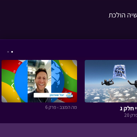
יה הולכת
ניידת החלומות - נשיאה
חלומית א
• מתוך ניידת
החלומות
›
המסע לבר המצווה -
פרק עשרים ותשעה
•
מתוך המסע לבר
מה המצב › פרק 6
 חלק ג
המצווה
ק 20