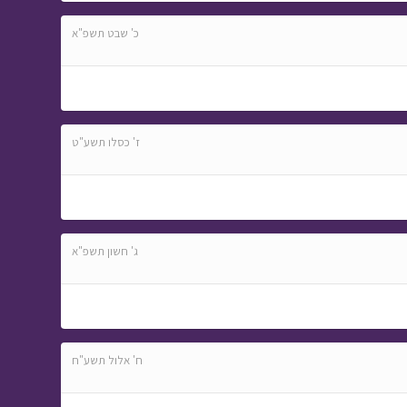
כ' שבט תשפ"א
ז' כסלו תשע"ט
ג' חשון תשפ"א
ח' אלול תשע"ח