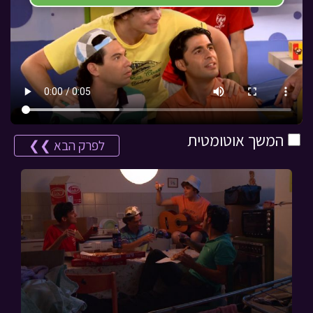
המשך אוטומטית
לפרק הבא ❯❯