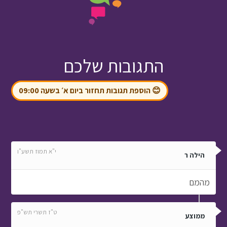
התגובות שלכם
😊 הוספת תגובות תחזור ביום א׳ בשעה 09:00
י"א תמוז תשע"ו
הילה ר
מהמם
ט"ז תשרי תש"פ
ממוצע