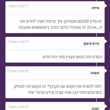
י"ז אדר ב תשע"ו
אילת
זה פרק 100מם ומצחיק! איך צרפתי מעיז להרים את
ה...איכס! זה אמיתי? הדבר הזה? ביווווווווווווש אוהבת!
י"ח אדר ב תשע"ו
הדס איצקו
הסרט יהיה ממש מעניין מתי יהיה חדש
י"ט אדר ב תשע"ו
חסויה
למה להוציא את הקטע עם הקרנף? זה הקטע הכי מצחיק
בסרט!!צרפתי הרג אותי עם ה'מידע פנימי' שלו
י"ט אדר ב תשע"ו
יסכה