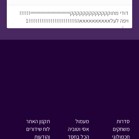
דודי מתוקקקקקקקקקקקקקיייייייייייייייייייייייייייייייי!!!!!!
ויפה לעלאאאאאאאאאאה!!!!!!!!!!!!!!!!!!!!!!!!!!1
סדרות
מעמול
תקנון האתר
משחקים
אסי וטוביה
לוח שידורים
חכמולוגי
הכל בחסד
והודעות