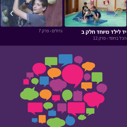
›
‹
גדולים › פרק 7
יד לילד מיוחד חלק ב
הכל בחסד › פרק 12