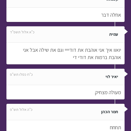
אחלה דבר
כ"א אלול תשפ"ד
עמית
יואוו איך אני אוהבת את דודיייי וגם את שילה אבל אני
אוהבת ברמות את דודי די
כ"ח כסלו תש"פ
יאיר לוי
מעולה מצחיק
כ"ה אלול תש"פ
תמר הכהן
תחחח