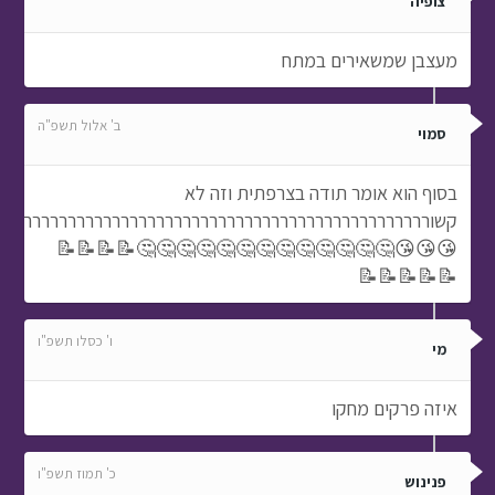
צופיה
מעצבן שמשאירים במתח
ב' אלול תשפ"ה
סמוי
בסוף הוא אומר תודה בצרפתית וזה לא
קשורררררררררררררררררררררררררררררררררררררררררררררררררר
😘😘😘🤔🤔🤔🤔🤔🤔🤔🤔🤔🤔🤔🤔🤔📝📝📝📝
📝📝📝📝📝
ו' כסלו תשפ"ו
מי
איזה פרקים מחקו
כ' תמוז תשפ"ו
פנינוש