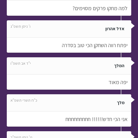
למה מחקו פרקים מסוימים?
ו' ניסן תשפ"ג
אדל אהרון
יפתח רווה השחקן הכי טוב בסדרה
י"ד אב תשפ"ו
המלך
יפה מאוד
כ"ח תשרי תשפ"א
מלך
אני הכי חדש!!!!!! חחחחחחחחח
ט' ניסן תשפ"ב