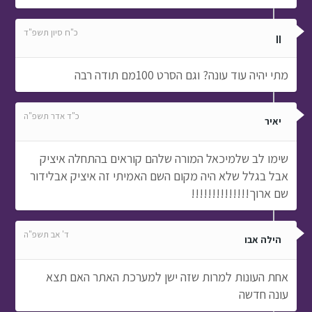
כ"ח סיון תשפ"ד
ןן
מתי יהיה עוד עונה? וגם הסרט 100מם תודה רבה
כ"ד אדר תשפ"ה
יאיר
שימו לב שלמיכאל המורה שלהם קוראים בהתחלה איציק
אבל בגלל שלא היה מקום השם האמיתי זה איציק אבלידור
שם ארוך!!!!!!!!!!!!!!
ד' אב תשפ"ה
הילה אבו
אחת העונות למרות שזה ישן למערכת האתר האם תצא
עונה חדשה