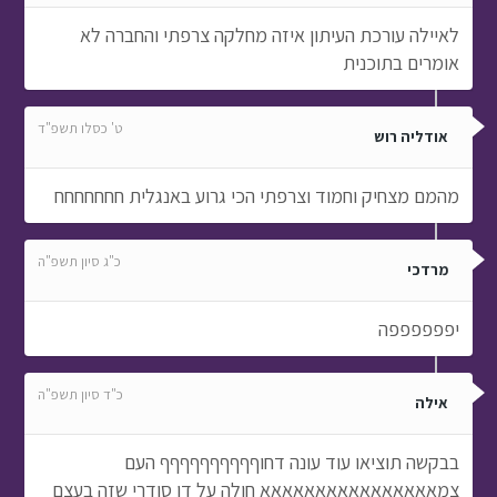
לאיילה עורכת העיתון איזה מחלקה צרפתי והחברה לא
אומרים בתוכנית
ט' כסלו תשפ"ד
אודליה רוש
מהמם מצחיק וחמוד וצרפתי הכי גרוע באנגלית חחחחחחח
כ"ג סיון תשפ"ה
מרדכי
יפפפפפפה
כ"ד סיון תשפ"ה
אילה
בבקשה תוציאו עוד עונה דחוףףףףףףףףףף העם
צמאאאאאאאאאאאאאאאא חולה על דן סודרי שזה בעצם