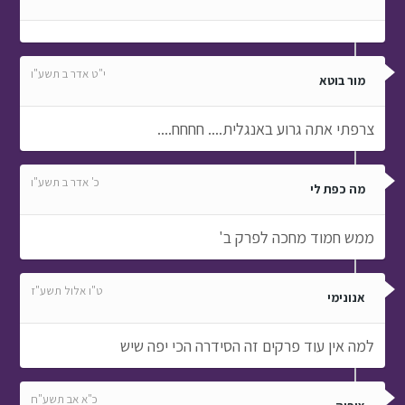
י"ט אדר ב תשע"ו
מור בוטא
צרפתי אתה גרוע באנגלית.... חחחח....
כ' אדר ב תשע"ו
מה כפת לי
ממש חמוד מחכה לפרק ב'
ט"ו אלול תשע"ז
אנונימי
למה אין עוד פרקים זה הסידרה הכי יפה שיש
כ"א אב תשע"ח