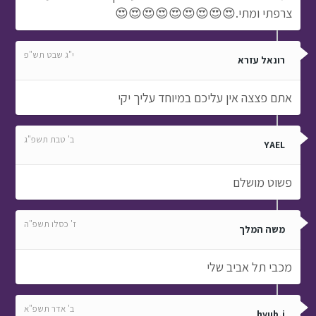
צרפתי ומתי.😍😍😍😍😍😍😍😍😍
י"ג שבט תש"פ
רונאל עזרא
אתם פצצה אין עליכם במיוחד עליך יקי
ב' טבת תשפ"ג
YAEL
פשוט מושלם
ז' כסלו תשפ"ה
משה המלך
מכבי תל אביב שלי
ב' אדר תשפ"א
hvub,i