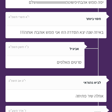
יפה ממש אהבתיפשוטמווווווווווווווווווווווווווווושלם
י"א תשרי תשפ"א
חסוי ביותר
באיזה שנה יצא הסדרה הזו אני ממש אוהבת אותה!!!
כ"ז חשון תשפ"א
אביגיל
סרטים מאלפים
י"ט אב תשפ"ג
לביא נהוראי
אחלה שיר פתיחה
ז' אדר תשע"ט