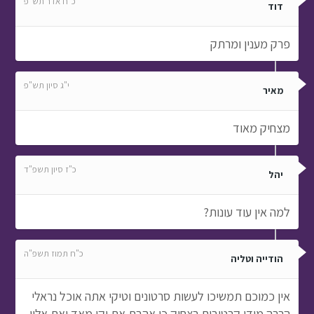
כ"ח אדר תש"פ
דוד
פרק מענין ומרתק
י"ג סיון תש"פ
מאיר
מצחיק מאוד
כ"ז סיון תשפ"ד
יהל
למה אין עוד עונות?
כ"ח תמוז תשפ"ה
הודייה וטליה
אין כמוכם תמשיכו לעשות סרטונים וטיקי אתה אוכל נראלי
הרבה מידי קרטיבים בצחוק כן אהבת את יקי מאד ואת אלון