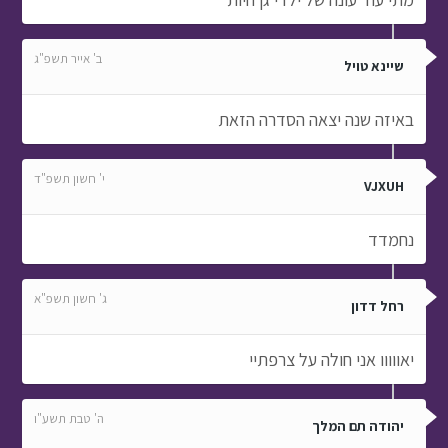
ב' אייר תשפ"ג
שיינא טויל
באיזה שנה יצאה הסדרה הזאת
י' חשון תשפ"ד
VJXUH
נחמדד
ג' חשון תשפ"א
רחל דדון
יאווווו אני חולה על צרפתיי
ה' טבת תשע"ו
יהודה תם המלך