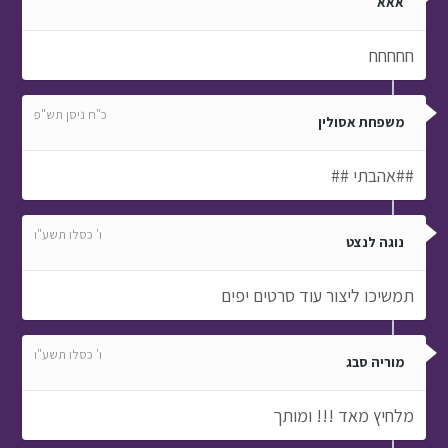
אאא
חחחחח
כ"ח ניסן תש"פ
משפחת אסולין
##אהבתי ##
ו' כסלו תשע"ו
נוגה לנצט
תמשיכו ליצור עוד סרטים יפים
ו' כסלו תשע"ו
מוריה סבג
מלחיץ מאד !!! ומותך