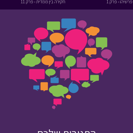
פרשיהו › פרק 1
חקירה בין ממדית › פרק 11