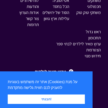
משחקים
אסי וטוביה
לוח שידורים
חכמולוגי
הכל בחסד
והודעות
משחקי טוק טוק
הסוד של ירושלים
אודות הערוץ
עלילות ארץ גושן
צור קשר
תרומות
ראש גדול
תחכומון
ערוץ מאיר לילדים לבתי ספר
הצטרפות
חידוש מנוי
ערוץ מאיר לילדים
אתר זה משתמש בעוגיות (Cookies) על מנת
להעניק לכם חווית גלישה מתקדמת
הבנתי!