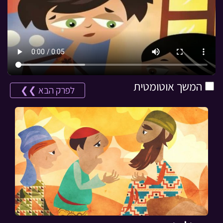
המשך אוטומטית
לפרק הבא ❯❯