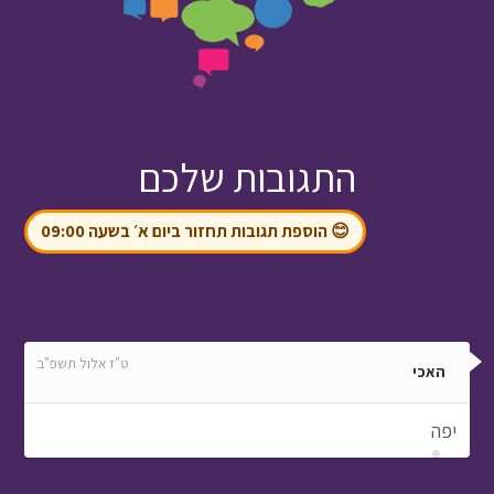
התגובות שלכם
😊 הוספת תגובות תחזור ביום א׳ בשעה 09:00
ט"ז אלול תשפ"ב
האכי
יפה