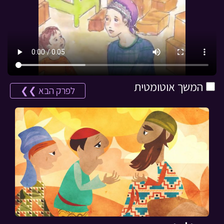
המשך אוטומטית
לפרק הבא ❯❯