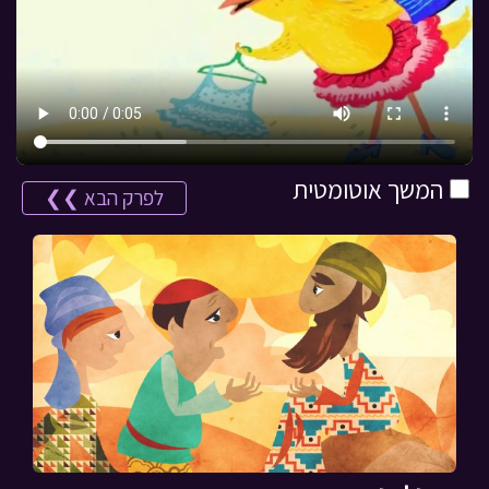
המשך אוטומטית
לפרק הבא ❯❯