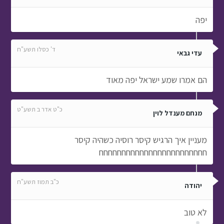
יפה
ד' כסלו תשע"ח
עדי גבאי
הם אמרו שמע ישראל יפה מאוד
כ"ט אדר ב תשע"ט
מנחם מענדל לוין
מעניין איך הרגיש קיסר רוסיה כשהיה קיסר
חחחחחחחחחחחחחחחחחחחחחחחח
כ"ב תמוז תשע"ח
יהודה
לא טוב