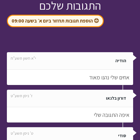
התגובות שלכם
😊 הוספת תגובות תחזור ביום א׳ בשעה 09:00
י"א חשון תשע"ח
הודיה
אחים שלי נהנו מאוד
ז' ניסן תשע"ט
דורון בלנאו
איפה התגובה שלי
ט' ניסן תשע"ט
סודי