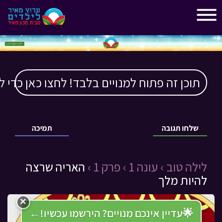
"
"
תוכן זה פתוח למנויים בלבד! לחצו כאן כדי ל
שלחו תגובה
תמיכה
לילה טוב ›
עונה 1 ›
פרק 1 ›
האריה שרצה
להיות מלך
×
🌟
עדיין אינכם מנויים? הירשמו עכשיו!
←