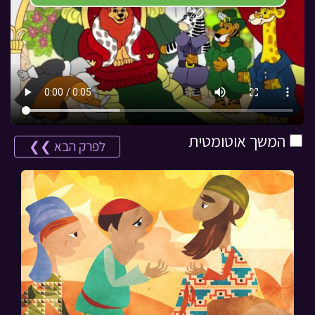
המשך אוטומטית
לפרק הבא ❯❯