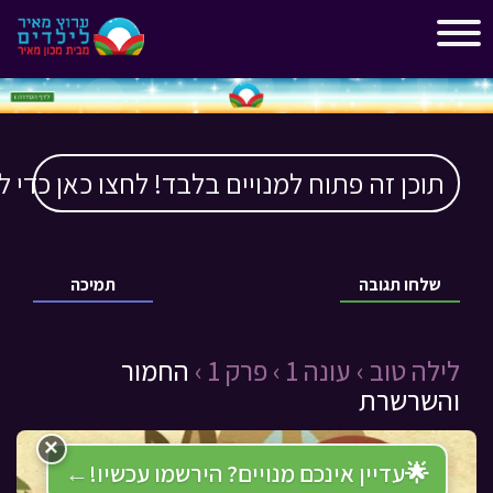
"
"
תוכן זה פתוח למנויים בלבד! לחצו כאן כדי ל
שלחו תגובה
תמיכה
לילה טוב ›
עונה 1 ›
פרק 1 ›
החמור
והשרשרת
×
🌟
עדיין אינכם מנויים? הירשמו עכשיו!
←