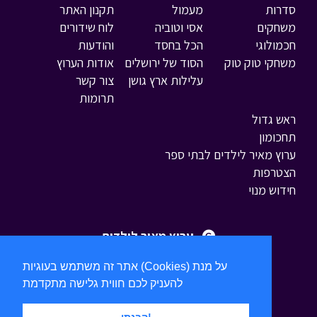
סדרות
מעמול
תקנון האתר
משחקים
אסי וטוביה
לוח שידורים
חכמולוגי
הכל בחסד
והודעות
משחקי טוק טוק
הסוד של ירושלים
אודות הערוץ
עלילות ארץ גושן
צור קשר
תרומות
ראש גדול
תחכומון
ערוץ מאיר לילדים לבתי ספר
הצטרפות
חידוש מנוי
ערוץ מאיר לילדים
אתר זה משתמש בעוגיות (Cookies) על מנת
להעניק לכם חווית גלישה מתקדמת