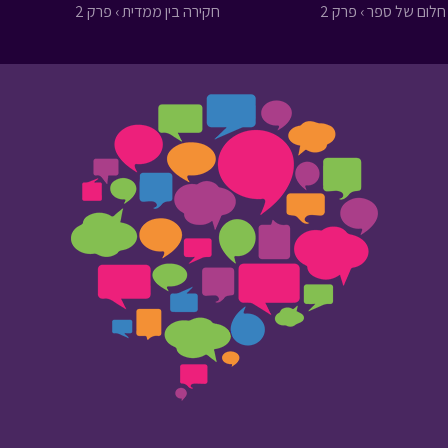
חלום של ספר › פרק 2
חקירה בין ממדית › פרק 2