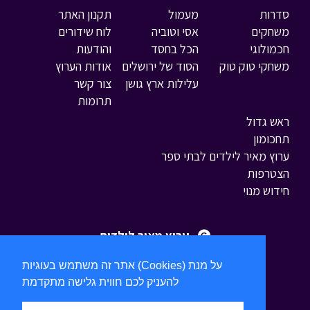
סדרות
מעמול
תקנון האתר
משחקים
אסי וטוביה
לוח שידורים
חכמולוגי
הכל בחסד
והודעות
משחקי טוק טוק
הסוד של ירושלים
אודות הערוץ
עלילות ארץ גושן
צור קשר
תרומות
ראש גדול
תחכומון
ערוץ מאיר לילדים לבתי ספר
הצטרפות
חידוש מנוי
ערוץ מאיר לילדים
אתר זה משתמש בעוגיות (Cookies) על מנת
להעניק לכם חווית גלישה מתקדמת