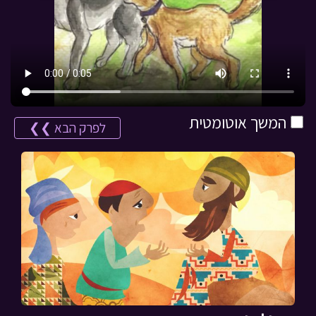
המשך אוטומטית
לפרק הבא ❯❯