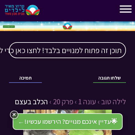
"
"
תוכן זה פתוח למנויים בלבד! לחצו כאן כדי ל
שלחו תגובה
תמיכה
לילה טוב ›
עונה 1 ›
פרק 20 ›
הכלב בעצם
×
🌟
עדיין אינכם מנויים? הירשמו עכשיו!
←