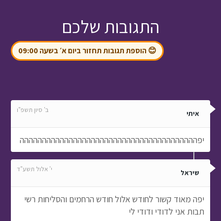
התגובות שלכם
😊 הוספת תגובות תחזור ביום א׳ בשעה 09:00
ב' סיון תשפ"ו
איתי
יפהההההההההההההההההההההההההההההההההההההההה
י' אלול תשע"ד
שיראל
יפה מאוד קשור לחודש אלול חודש הרחמים והסליחות רשי
תבות אני לדודי ודודי לי