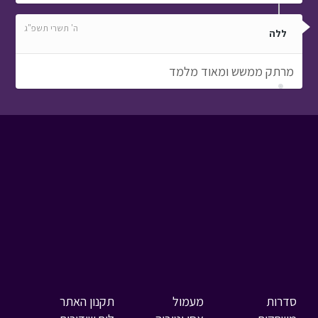
ה' תשרי תשפ"ג
ללה
מרתק ממשש ומאוד מלמד
סדרות
מעמול
תקנון האתר