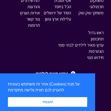
משחקים
אסי וטוביה
לוח שידורים
חכמולוגי
הכל בחסד
והודעות
משחקי טוק טוק
הסוד של ירושלים
אודות הערוץ
עלילות ארץ גושן
צור קשר
תרומות
ראש גדול
תחכומון
ערוץ מאיר לילדים לבתי ספר
הצטרפות
חידוש מנוי
ערוץ מאיר לילדים
אתר זה משתמש בעוגיות (Cookies) על מנת
להעניק לכם חווית גלישה מתקדמת
הבנתי!