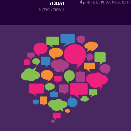
הרפתקאות אסי ויהונתן › פרק 4
העונה
מעמול › פרק 5