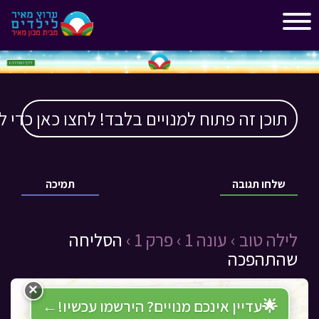
"
"
תוכן זה פתוח למנויים בלבד! לחצו כאן כדי ל
שלחו תגובה
תמיכה
לילה טוב ›
עונה 1 ›
פרק 1 ›
הסליחה
שהתהפכה
×
🌟
עדיין אינכם מנויים? הירשמו עכשיו!
←