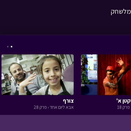
 מלשחק
מטבע האור - פרק 5 -
צדקה לעני
• מתוך
מטבע האור
›
המסע לבר המצווה -
פרק שלישי
• מתוך
טן א'
צורף
המסע לבר המצווה
פרק 18
אבא ליום אחד › פרק 28