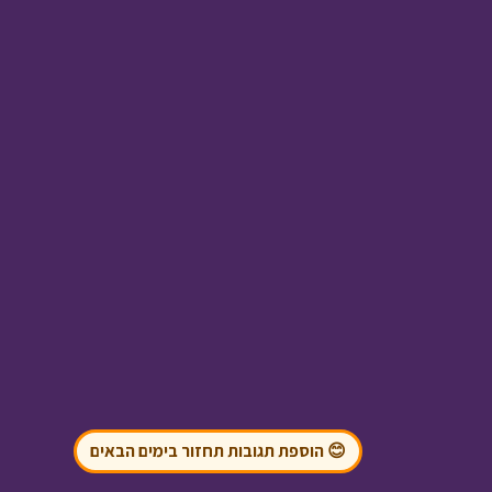
אבא ליום אחד - הקמת
גינות
• מתוך אבא ליום
אחד
בול בפוני - חרם
• מתוך
בול בפוני
😊 הוספת תגובות תחזור בימים הבאים
ניידת החלומות - מבצע