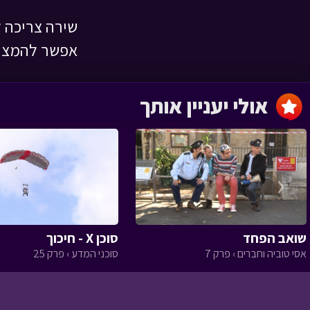
שירה צריכה 
השמחה שהצילה
אפשר להמצי
לילה טוב › פרק 1
אולי יעניין אותך
מסעו של הזית
‹
שואב הפחד
סוכן X - חיכוך
הגינה של טליה
אסי טוביה וחברים › פרק 7
סוכני המדע › פרק 25