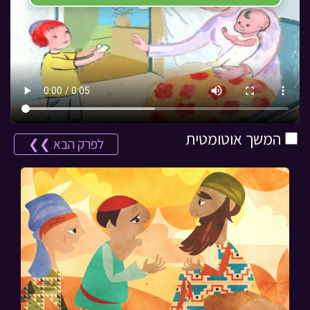
המשך אוטומטית
לפרק הבא ❯❯