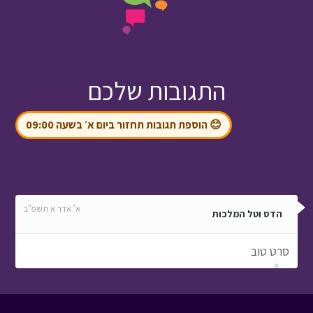
התגובות שלכם
😊 הוספת תגובות תחזור ביום א׳ בשעה 09:00
א' אדר א תשפ"ב
הדס וטל המלכות
סרט טוב