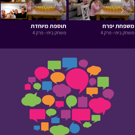
›
‹
משפחת יפרח
תוספת מיוחדת
משחק ביתי › פרק 4
משחק ביתי › פרק 4