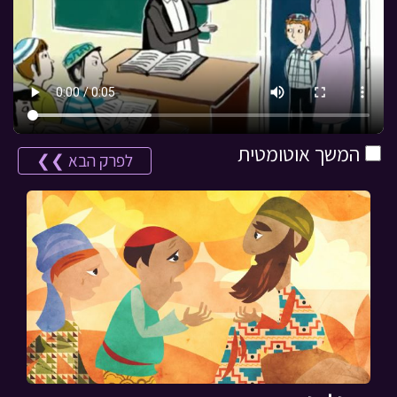
המשך אוטומטית
לפרק הבא ❯❯