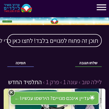
"
"
תוכן זה פתוח למנויים בלבד! לחצו כאן כדי ל
שלחו תגובה
תמיכה
לילה טוב ›
עונה 1 ›
פרק 1 ›
התלמיד החדש
×
🌟
עדיין אינכם מנויים? הירשמו עכשיו!
←