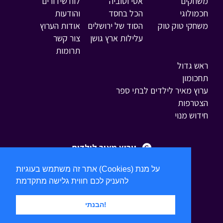
משחקים
אסי וטוביה
לוח שידורים
חכמולוגי
הכל בחסד
והודעות
משחקי טוק טוק
הסוד של ירושלים
אודות הערוץ
עלילות ארץ גושן
צור קשר
תרומות
ראש גדול
תחכומון
ערוץ מאיר לילדים לבתי ספר
הצטרפות
חידוש מנוי
ערוץ מאיר לילדים
אתר זה משתמש בעוגיות (Cookies) על מנת
להעניק לכם חווית גלישה מתקדמת
הבנתי!