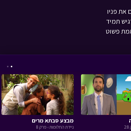
את פניו
גיש תמיד
אמת פשוט
ניידת החלומות - משחק
חלומי א
• מתוך ניידת
החלומות
›
אבא ליום אחד - ריהוט
לבתי כנסת
• מתוך אבא
ליום אחד
מבצע סבתא מרים
2
ניידת החלומות › פרק 8