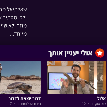
שאלתיאל מרג
השמחה שהצילה
ולכן מסתיר א
לילה טוב › פרק 1
מוזר ולא שי
מיוחד...
אולי יעניין אותך
מסעו של הזית
‹
הגינה של טליה
אלול
דרור יוצאת לדרור
טוק טוק › פרק 12
ניידת החלומות › פרק 7