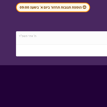
עלילות ארץ גושן -
😊 הוספת תגובות תחזור ביום א׳ בשעה 09:00
להציל את חדגא
• מתוך
עלילות ארץ גושן
ח' אדר תשפ"ד
מטבע האור - פרק 5 -
צדקה לעני
• מתוך
מטבע האור
המסע לבר המצווה -
פרק עשרים ושבעה
•