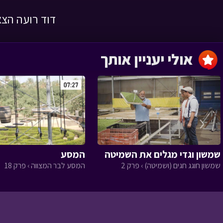
דוד רועה הצא
השמחה שהצילה
לילה טוב › פרק 1
אולי יעניין אותך
‹
מסעו של הזית
שמשון וגדי מגלים את השמיטה
המסע
שמשון חוגג חגים (ושמיטה) › פרק 2
המסע לבר המצווה › פרק 18
הגינה של טליה