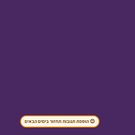
טו בשבט
• מתוך חג
ומיוחד
אסי טוביה וחברים -
זיכרון גורלי
• מתוך אסי
טוביה וחברים
😊 הוספת תגובות תחזור בימים הבאים