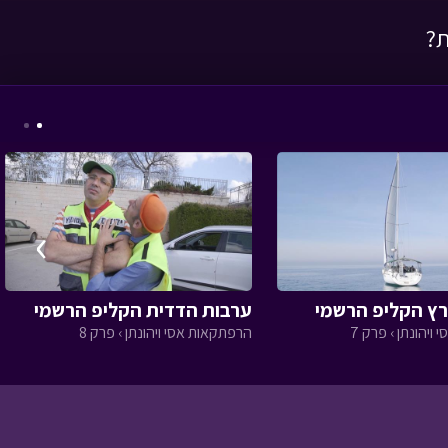
ת?
אסי טוביה וחברים -
הפתעת טוביה
• מתוך
אסי טוביה וחברים
›
ץ הקליפ הרשמי
ערבות הדדית הקליפ הרשמי
ויהונתן › פרק 7
הרפתקאות אסי ויהונתן › פרק 8
מסע כומתה - הרי
ירושלים
• מתוך מסע
כומתה