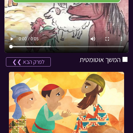
המשך אוטומטית
לפרק הבא ❯❯