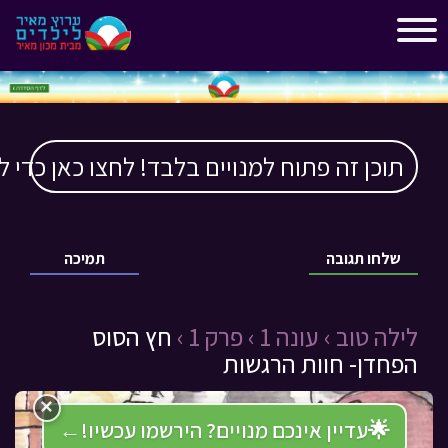
"
"
תוכן זה פתוח למנויים בלבד! לחצו כאן כדי ל
שלחו תגובה
תמיכה
לילה טוב ›
עונה 1 ›
פרק 1 ›
חץ הסוס
הפחדן- חוות הרגשות
×
🌟
עדיין אינכם מנויים? הירשמו עכשיו!
←