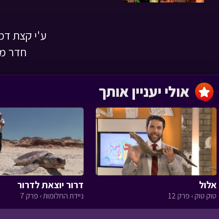
ע'י קצת דמי
השמחה שהצילה
חדר מב
לילה טוב › פרק 1
אולי יעניין אותך
מסעו של הזית
‹
אלול
דרור יוצאת לדרור
הגינה של טליה
טוק טוק › פרק 12
ניידת החלומות › פרק 7