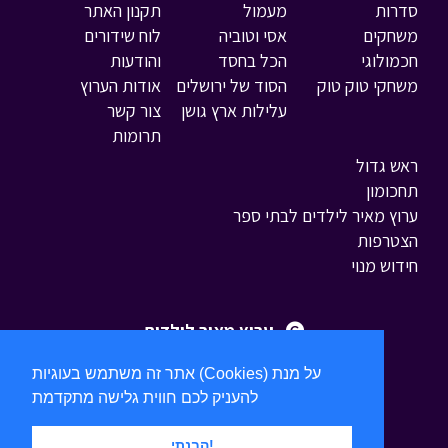
סדרות
מעמול
תקנון האתר
משחקים
אסי וטוביה
לוח שידורים
חכמולוגי
הכל בחסד
והודעות
משחקי טוק טוק
הסוד של ירושלים
אודות הערוץ
עלילות ארץ גושן
צור קשר
תרומות
ראש גדול
תחכומון
ערוץ מאיר לילדים לבתי ספר
הצטרפות
חידוש מנוי
ערוץ מאיר לילדים
אתר זה משתמש בעוגיות (Cookies) על מנת
להעניק לכם חווית גלישה מתקדמת
הבנתי!