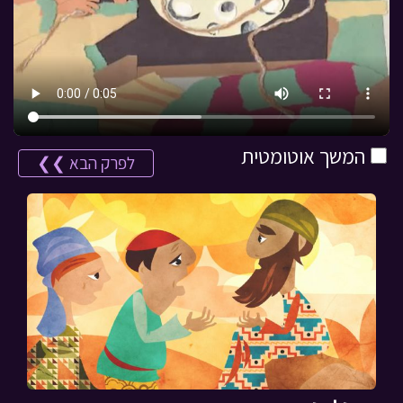
המשך אוטומטית
לפרק הבא ❯❯