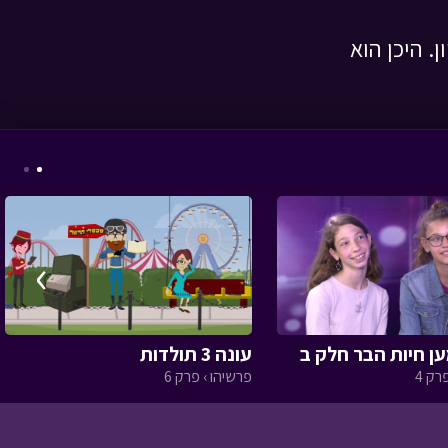
 היכן הוא
המסע לבר המצווה -
פרק עשרים ותשעה
•
מתוך המסע לבר
המצווה
›
ניידת החלומות - משחק
עונה 3 תולדות
חלומי א
• מתוך ניידת
רק 4
פרשיהו › פרק 6
החלומות