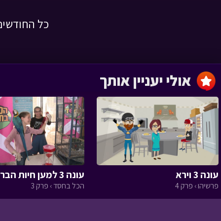
כל החודשים
השמחה שהצילה
לילה טוב › פרק 1
אולי יעניין אותך
מסעו של הזית
‹
עונה 3 וירא
עונה 3 למען חיות הבר א
הגינה של טליה
פרשיהו › פרק 4
הכל בחסד › פרק 3