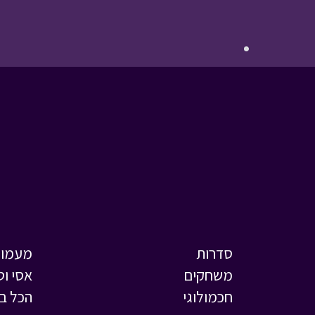
סדרות
מעמול
משחקים
אסי וט
חכמולוגי
הכל ב