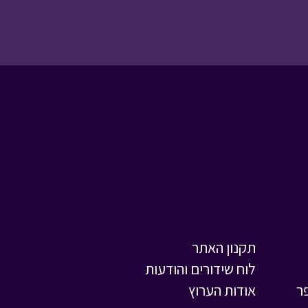
שומר הסיפורים - תורה
שלמדתי בשוק
• מתוך
שומר הסיפורים
ניידת החלומות - פקח
מספר 1 - ב
• מתוך
ניידת החלומות
תקנון האתר
לוח שידורים והודעות
בול בפוני - לעמוד
ר
אודות הערוץ
בהתחייבות
• מתוך בול