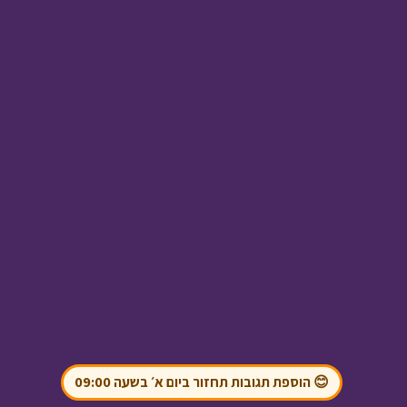
בול בפוני - חבר חדש
•
מתוך בול בפוני
אסי טוביה וחברים - על
גלידה ורגישות
• מתוך
אסי טוביה וחברים
😊 הוספת תגובות תחזור ביום א׳ בשעה 09:00