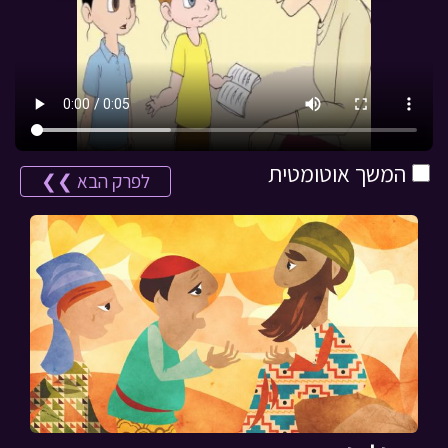
המשך אוטומטית
לפרק הבא ❯❯