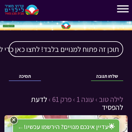
"
"
תוכן זה פתוח למנויים בלבד! לחצו כאן כדי ל
שלחו תגובה
תמיכה
לילה טוב ›
עונה 1 ›
פרק 61 ›
לדעת
להפסיד
×
🌟
עדיין אינכם מנויים? הירשמו עכשיו!
←