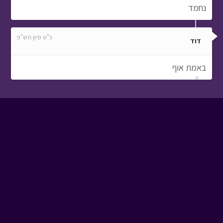
נחמד
כ"ט סיון תש"פ
דוד
באמת אוף