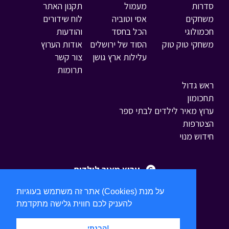
סדרות
מעמול
תקנון האתר
משחקים
אסי וטוביה
לוח שידורים
חכמולוגי
הכל בחסד
והודעות
משחקי טוק טוק
הסוד של ירושלים
אודות הערוץ
עלילות ארץ גושן
צור קשר
תרומות
ראש גדול
תחכומון
ערוץ מאיר לילדים לבתי ספר
הצטרפות
חידוש מנוי
ערוץ מאיר לילדים
אתר זה משתמש בעוגיות (Cookies) על מנת
להעניק לכם חווית גלישה מתקדמת
הבנתי!