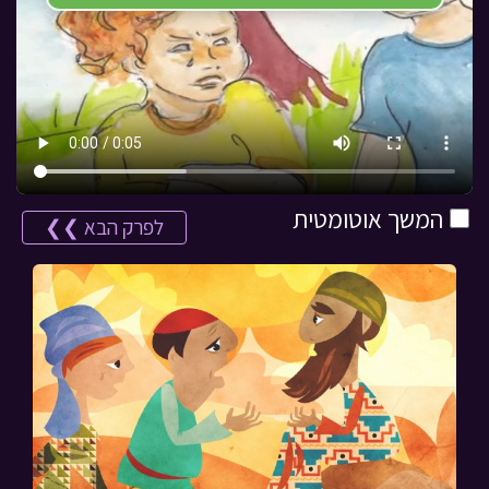
המשך אוטומטית
לפרק הבא ❯❯