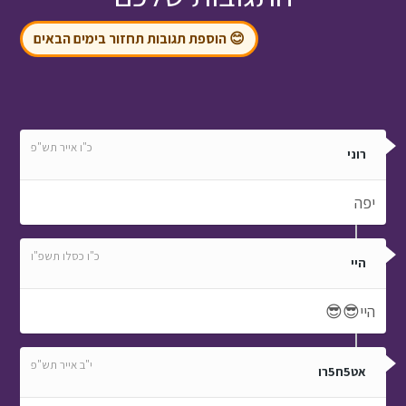
😊 הוספת תגובות תחזור בימים הבאים
כ"ו אייר תש"פ
רוני
יפה
כ"ו כסלו תשפ"ו
היי
היי😎😎
י"ב אייר תש"פ
אט5ח5רו