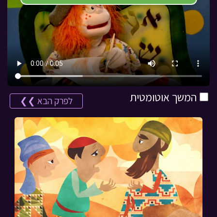
המשך אוטומטית
לפרק הבא ❯❯