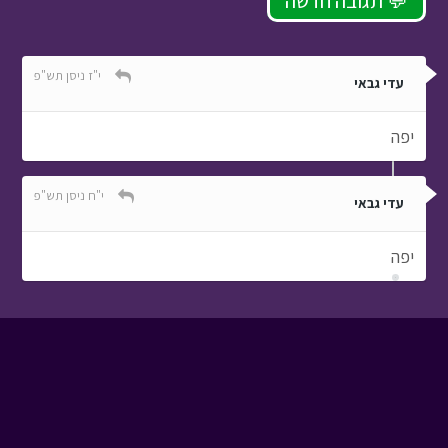
תגובה חדשה 💬
י"ז ניסן תש"פ
עדי גבאי
יפה
י"ח ניסן תש"פ
עדי גבאי
יפה