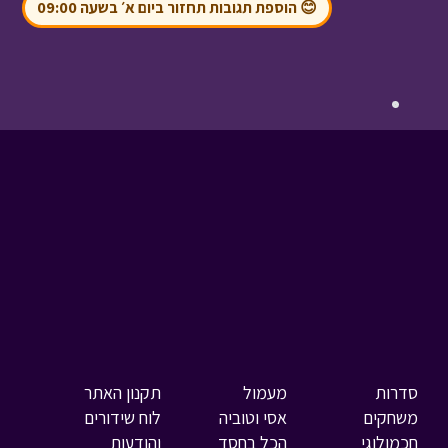
😊 הוספת תגובות תחזור ביום א׳ בשעה 09:00
סדרות
מעמול
תקנון האתר
משחקים
אסי וטוביה
לוח שידורים
חכמולוגי
הכל בחסד
והודעות