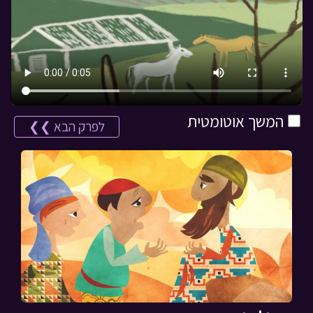
המשך אוטומטית
לפרק הבא ❯❯