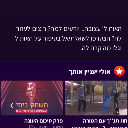
האות ל' עצובה.. יודעים למה? רוצים לעזור
לה? הצטרפו לשאלתיאל בסיפור על האות ל'
וגלו מה קרה לה.
אולי יעניין אותך
›
‹
חוג תנ''ך עם המורה
פרק סיכום העונה
משחק ביתי › פרק 12