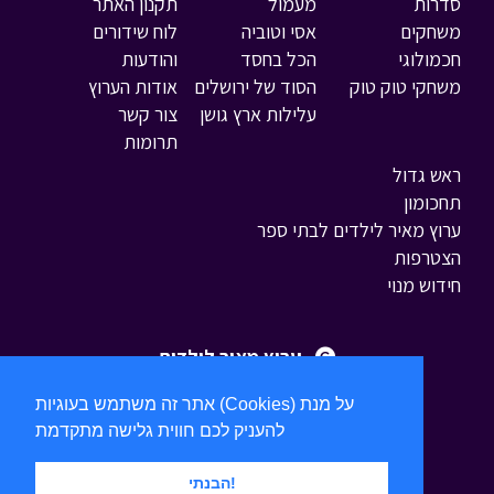
סדרות
מעמול
תקנון האתר
משחקים
אסי וטוביה
לוח שידורים
חכמולוגי
הכל בחסד
והודעות
משחקי טוק טוק
הסוד של ירושלים
אודות הערוץ
עלילות ארץ גושן
צור קשר
תרומות
ראש גדול
תחכומון
ערוץ מאיר לילדים לבתי ספר
הצטרפות
חידוש מנוי
ערוץ מאיר לילדים
אתר זה משתמש בעוגיות (Cookies) על מנת
להעניק לכם חווית גלישה מתקדמת
הבנתי!