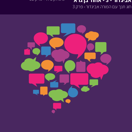
אביגדור - 3 - אהוד בן גרא
חוג תנך עם המורה אביגדור › פרק 3