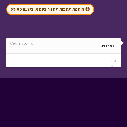
😊 הוספת תגובות תחזור ביום א׳ בשעה 09:00
ט"ז כסלו תשפ"א
לא ידוע
יפה