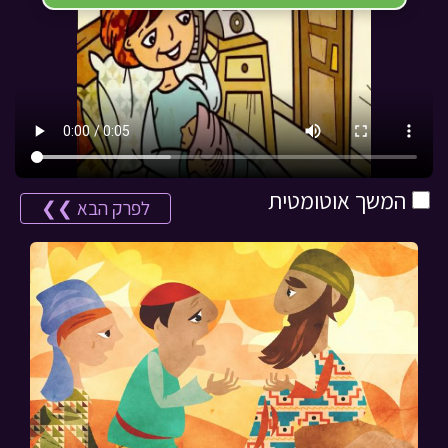
המשך אוטומטית
לפרק הבא ❯❯