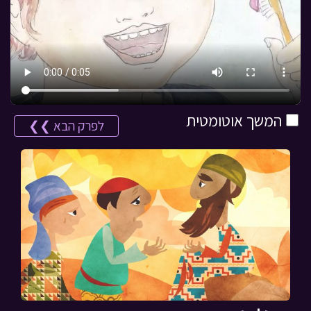
המשך אוטומטית
לפרק הבא ❯❯