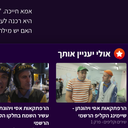
אמא חייכה. 
השמחה שהצילה
היא רכנה לעב
לילה טוב › פרק 1
האם יש מילת
אולי יעניין אותך
מסעו של הזית
‹
הגינה של טליה
הרפתקאות אסי ויהונתן -
הרפתקאות אסי ויהונתן 
שיימינג הקליפ הרשמי
עשיר השמח בחלקו הק
שירים וקליפים › פרק 1
הרשמי