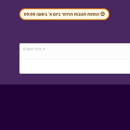
😊 הוספת תגובות תחזור ביום א׳ בשעה 09:00
מטבע האור - פרק 3 -
מי בחצר
• מתוך מטבע
האור
ח' אלול תשפ"א
אסי טוביה וחברים -
סבא עובש
• מתוך אסי
טוביה וחברים