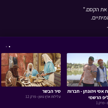
 את הקסם."
מיתיים.
המסע לבר המצווה -
פרק עשרים ושלושה
•
מתוך המסע לבר
המצווה
›
אסי טוביה וחברים - על
אסי ויהונתן - חברות
סיר הבשר
גלידה ורגישות
• מתוך
עלילות ארץ גושן › פרק 12
ליפ הרשמי
אסי טוביה וחברים
› פרק 1