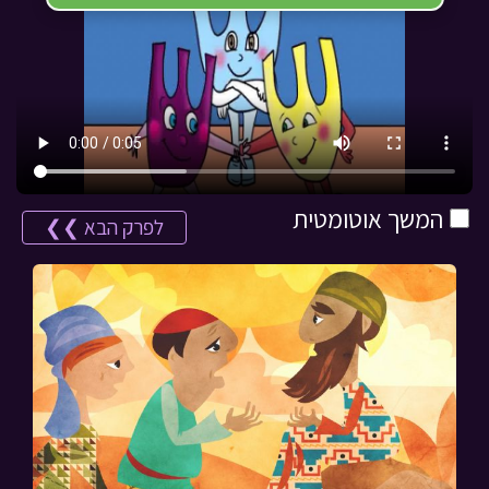
המשך אוטומטית
לפרק הבא ❯❯