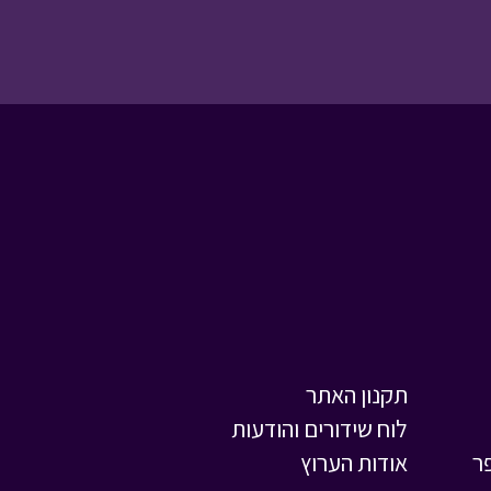
בפוני
מסיבת תחפושות עם
טוביה
• מתוך מיוחדים
שומר הסיפורים - עונה
תקנון האתר
2 - מאחורי הקלעים
•
לוח שידורים והודעות
מתוך שומר הסיפורים
ר
אודות הערוץ