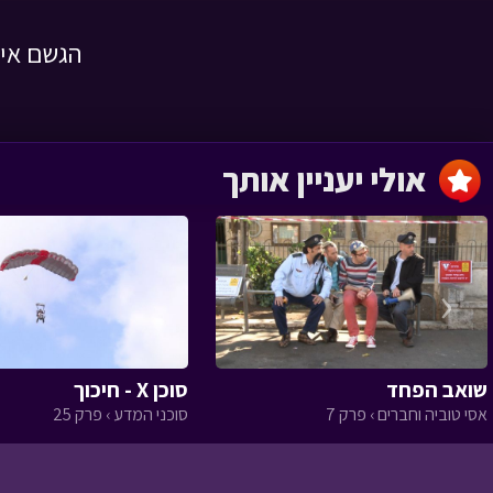
הגשם איח
השמחה שהצילה
לילה טוב › פרק 1
אולי יעניין אותך
מסעו של הזית
‹
שואב הפחד
סוכן X - חיכוך
הגינה של טליה
אסי טוביה וחברים › פרק 7
סוכני המדע › פרק 25