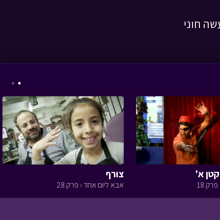
שה חוני
המסע לבר המצווה -
פרק שלישי
• מתוך
המסע לבר המצווה
›
אבא ליום אחד - הקמת
גינות
• מתוך אבא ליום
אחד
טן א'
צורף
פרק 18
אבא ליום אחד › פרק 28