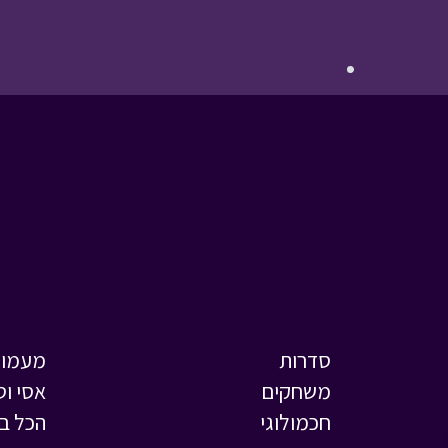
סדרות
מעמול
משחקים
אסי וט
חכמולוגי
הכל ב