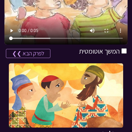
המשך אוטומטית
לפרק הבא ❯❯