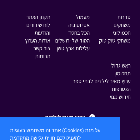
סדרות
מעמול
תקנון האתר
משחקים
אסי וטוביה
לוח שידורים
חכמולוגי
הכל בחסד
והודעות
משחקי טוק טוק
הסוד של ירושלים
אודות הערוץ
עלילות ארץ גושן
צור קשר
תרומות
ראש גדול
תחכומון
ערוץ מאיר לילדים לבתי ספר
הצטרפות
חידוש מנוי
ערוץ מאיר לילדים
אתר זה משתמש בעוגיות (Cookies) על מנת
להעניק לכם חווית גלישה מתקדמת