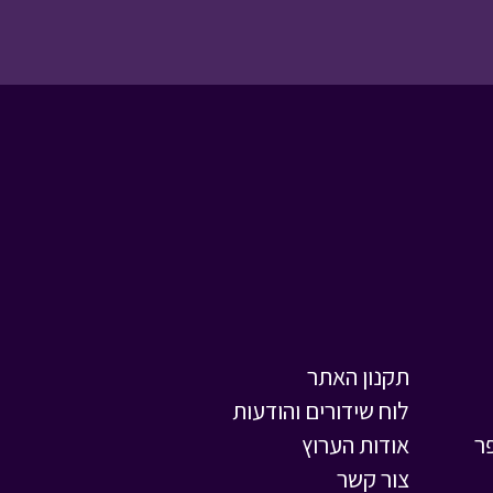
מטבע האור - פרק 4 -
השבת אבדה
• מתוך
מטבע האור
המסע לבר המצווה -
מאחורי הקלעים
• מתוך
המסע לבר המצווה
תקנון האתר
לוח שידורים והודעות
ר
אודות הערוץ
המסע לבר המצווה -
צור קשר
פרק עשרים ואחד
•