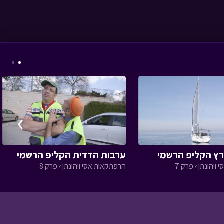
אסי טוביה וחברים -
הפתעת טוביה
• מתוך
אסי טוביה וחברים
›
ץ הקליפ הרשמי
ערבות הדדית הקליפ הרשמי
ויהונתן › פרק 7
הרפתקאות אסי ויהונתן › פרק 8
מסע כומתה - הרי
ירושלים
• מתוך מסע
כומתה