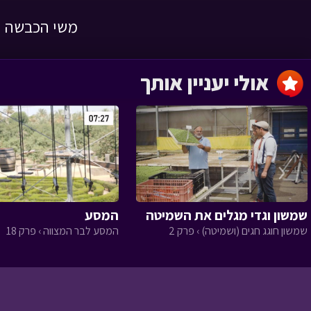
משי הכבשה ה
השמחה שהצילה
לילה טוב › פרק 1
אולי יעניין אותך
‹
מסעו של הזית
שמשון וגדי מגלים את השמיטה
המסע
שמשון חוגג חגים (ושמיטה) › פרק 2
המסע לבר המצווה › פרק 18
הגינה של טליה