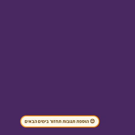
טו בשבט
• מתוך חג
ומיוחד
אסי טוביה וחברים -
זיכרון גורלי
• מתוך אסי
טוביה וחברים
😊 הוספת תגובות תחזור בימים הבאים